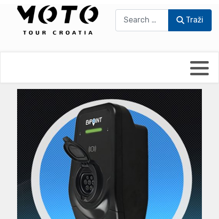
Traži
Traži
Bikers world
Berti Džidić - Desmo
Video blog
Damir Pritišanac - Prile
UmPaDrum
Damir Žerić - ELPASSO
Moto servisi
Dario Dinter - Moto TOZ
Impressum
Igor Kreč - UmPaDrum
Moto putopisi
Igor Kukec Brmbi
Vikend vožnje
Slaven Gajdek