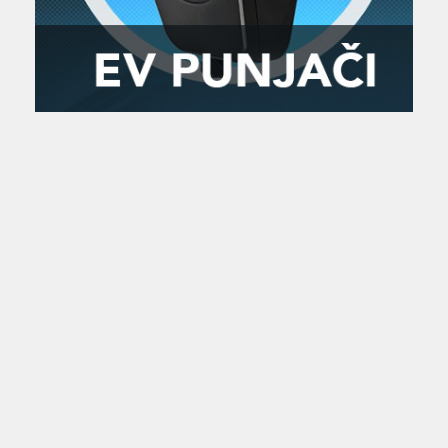
Zanimljivost
MTC - Moto Tour Croatia
Najave i noviteti
Savjeti i preporuke