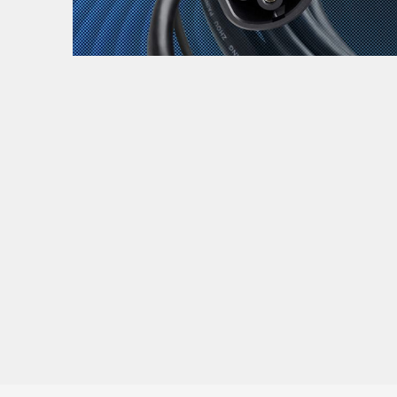
Zanimljivost
MTC - Moto Tour Croatia
Najave i noviteti
Savjeti i preporuke