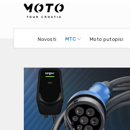
Bikers world
Berti Džidić - Desmo
MTC
Novosti
Moto putopisi
Video blog
Damir Pritišanac - Prile
UmPaDrum
Damir Žerić - ELPASSO
Moto servisi
Dario Dinter - Moto TOZ
Impressum
Igor Kreč - UmPaDrum
Moto putopisi
Igor Kukec Brmbi
Vikend vožnje
Slaven Gajdek