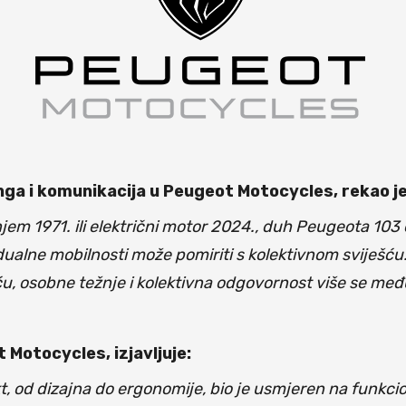
nga i komunikacija u Peugeot Motocycles, rekao je
jem 1971. ili električni motor 2024., duh Peugeota 103
idualne mobilnosti može pomiriti s kolektivnom sviješć
u, osobne težnje i kolektivna odgovornost više se međ
Motocycles, izjavljuje:
, od dizajna do ergonomije, bio je usmjeren na funkcio