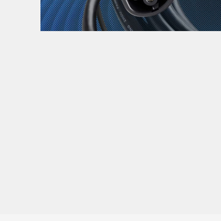
Zanimljivost
MTC - Moto Tour Croatia
Najave i noviteti
Savjeti i preporuke