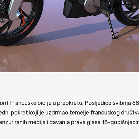
ont Francuske bio je u preokretu. Posljedice svibnja 68. 
svjedni pokret koji je uzdrmao temelje francuskog društva
necenzuriranih medija i davanja prava glasa 18-godišnjac