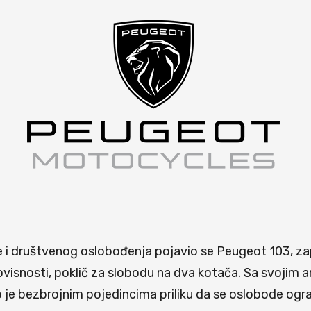
e i društvenog oslobođenja pojavio se Peugeot 103, zap
ovisnosti, poklič za slobodu na dva kotača. Sa svoji
je bezbrojnim pojedincima priliku da se oslobode ogran