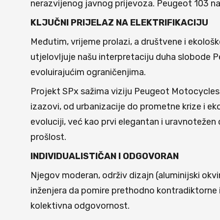
nerazvijenog javnog prijevoza. Peugeot 103 na
KLJUČNI PRIJELAZ NA ELEKTRIFIKACIJU
Međutim, vrijeme prolazi, a društvene i ekološ
utjelovljuje našu interpretaciju duha slobode 
evoluirajućim ograničenjima.
Projekt SPx sažima viziju Peugeot Motocycles z
izazovi, od urbanizacije do prometne krize i ek
evoluciji, već kao prvi elegantan i uravnoteže
prošlost.
INDIVIDUALISTIČAN I ODGOVORAN
Njegov moderan, održiv dizajn (aluminijski okvir
inženjera da pomire prethodno kontradiktorne i
kolektivna odgovornost.