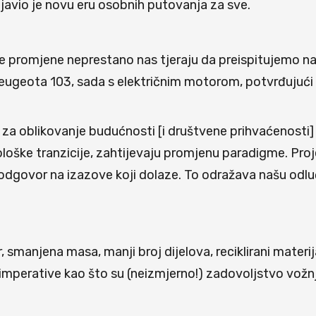
javio je novu eru osobnih putovanja za sve.
ke promjene neprestano nas tjeraju da preispitujemo n
Peugeota 103, sada s električnim motorom, potvrđujući 
a oblikovanje budućnosti [i društvene prihvaćenosti] 
ološke tranzicije, zahtijevaju promjenu paradigme. Proj
n odgovor na izazove koji dolaze. To odražava našu odl
, smanjena masa, manji broj dijelova, reciklirani materi
mperative kao što su (neizmjerno!) zadovoljstvo vožnje