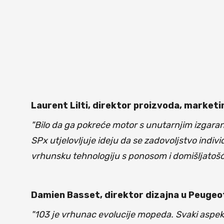
Laurent Lilti, direktor proizvoda, marketi
"Bilo da ga pokreće motor s unutarnjim izgaran
SPx utjelovljuje ideju da se zadovoljstvo indiv
vrhunsku tehnologiju s ponosom i domišljatošć
Damien Basset, direktor dizajna u Peugeot 
"103 je vrhunac evolucije mopeda. Svaki aspekt