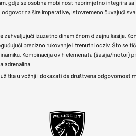
zam, gdje se osobna mobilnost neprimjetno integrira sa
o odgovor na šire imperative, istovremeno čuvajući sva
zahvaljujući izuzetno dinamičnom dizajnu šasije. Komb
ćujući precizno rukovanje i trenutni odziv. Što se tič
 dinamiku. Kombinacija ovih elemenata (šasija/motor) p
a adrenalina.
e užitka u vožnji i dokazati da društvena odgovornost m