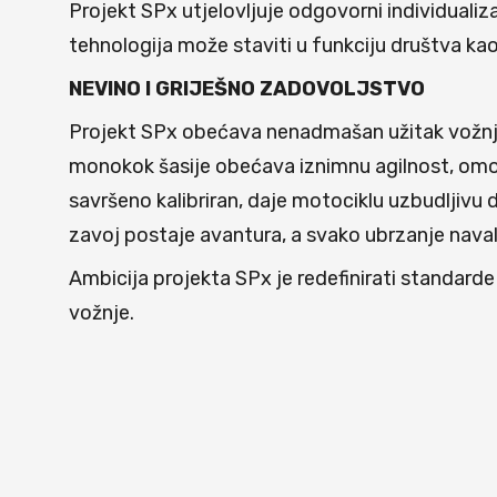
Projekt SPx utjelovljuje odgovorni individuali
tehnologija može staviti u funkciju društva ka
NEVINO I GRIJEŠNO ZADOVOLJSTVO
Projekt SPx obećava nenadmašan užitak vožnje 
monokok šasije obećava iznimnu agilnost, omogu
savršeno kalibriran, daje motociklu uzbudljivu
zavoj postaje avantura, a svako ubrzanje naval
Ambicija projekta SPx je redefinirati standard
vožnje.