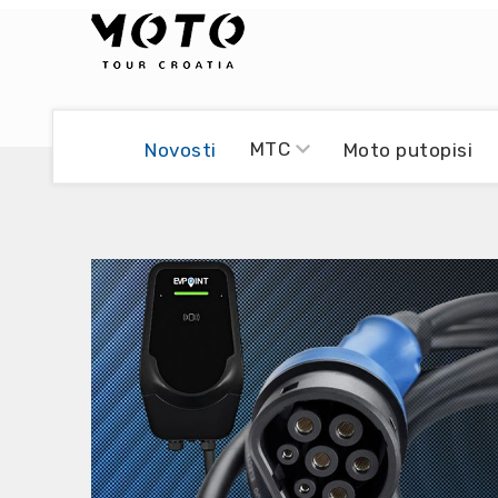
Bikers world
Berti Džidić - Desmo
MTC
Novosti
Moto putopisi
Video blog
Damir Pritišanac - Prile
UmPaDrum
Damir Žerić - ELPASSO
Moto servisi
Dario Dinter - Moto TOZ
Impressum
Igor Kreč - UmPaDrum
Moto putopisi
Igor Kukec Brmbi
Vikend vožnje
Slaven Gajdek