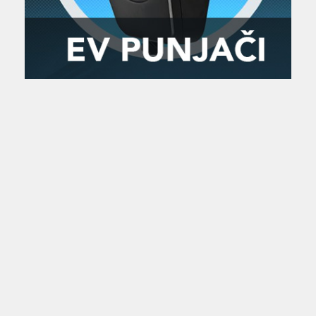
Zanimljivost
MTC - Moto Tour Croatia
Najave i noviteti
Savjeti i preporuke