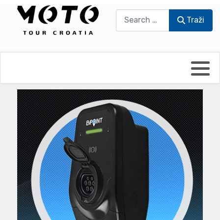
Traži
Traži
Bikers world
Berti Džidić - Desmo
Video blog
Damir Pritišanac - Prile
UmPaDrum
Damir Žerić - ELPASSO
Moto servisi
Dario Dinter - Moto TOZ
Impressum
Igor Kreč - UmPaDrum
Moto putopisi
Igor Kukec Brmbi
Vikend vožnje
Slaven Gajdek