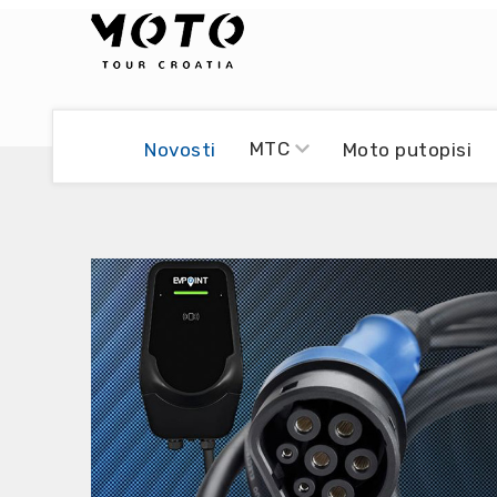
Bikers world
Berti Džidić - Desmo
MTC
Novosti
Moto putopisi
Video blog
Damir Pritišanac - Prile
UmPaDrum
Damir Žerić - ELPASSO
Moto servisi
Dario Dinter - Moto TOZ
Impressum
Igor Kreč - UmPaDrum
Moto putopisi
Igor Kukec Brmbi
Vikend vožnje
Slaven Gajdek