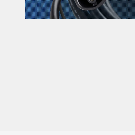
Zanimljivost
MTC - Moto Tour Croatia
Najave i noviteti
Savjeti i preporuke