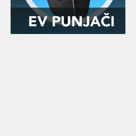
Zanimljivost
MTC - Moto Tour Croatia
Najave i noviteti
Savjeti i preporuke