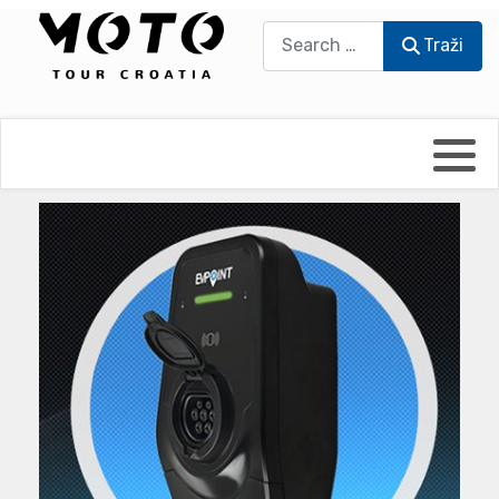
Traži
Traži
Bikers world
Berti Džidić - Desmo
Video blog
Damir Pritišanac - Prile
UmPaDrum
Damir Žerić - ELPASSO
Moto servisi
Dario Dinter - Moto TOZ
Impressum
Igor Kreč - UmPaDrum
Moto putopisi
Igor Kukec Brmbi
Vikend vožnje
Slaven Gajdek