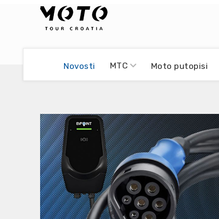
Bikers world
Berti Džidić - Desmo
MTC
Novosti
Moto putopisi
Video blog
Damir Pritišanac - Prile
UmPaDrum
Damir Žerić - ELPASSO
Moto servisi
Dario Dinter - Moto TOZ
Impressum
Igor Kreč - UmPaDrum
Moto putopisi
Igor Kukec Brmbi
Vikend vožnje
Slaven Gajdek