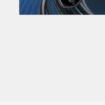
Zanimljivost
MTC - Moto Tour Croatia
Najave i noviteti
Savjeti i preporuke