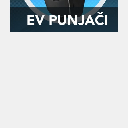
Zanimljivost
MTC - Moto Tour Croatia
Najave i noviteti
Savjeti i preporuke