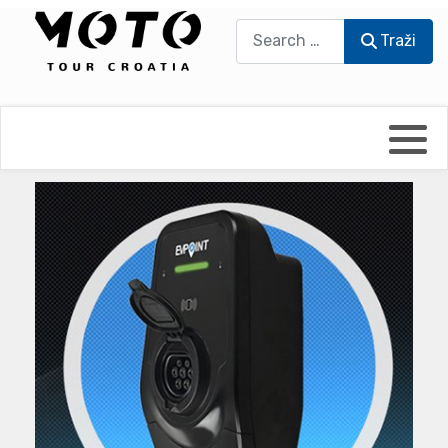
Traži
Traži
Bikers world
Berti Džidić - Desmo
Video blog
Damir Pritišanac - Prile
UmPaDrum
Damir Žerić - ELPASSO
Moto servisi
Dario Dinter - Moto TOZ
Impressum
Igor Kreč - UmPaDrum
Moto putopisi
Igor Kukec Brmbi
Vikend vožnje
Slaven Gajdek