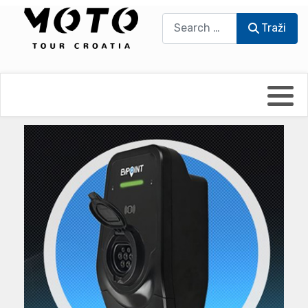
Traži
Traži
Bikers world
Berti Džidić - Desmo
Video blog
Damir Pritišanac - Prile
UmPaDrum
Damir Žerić - ELPASSO
Moto servisi
Dario Dinter - Moto TOZ
Impressum
Igor Kreč - UmPaDrum
Moto putopisi
Igor Kukec Brmbi
Vikend vožnje
Slaven Gajdek