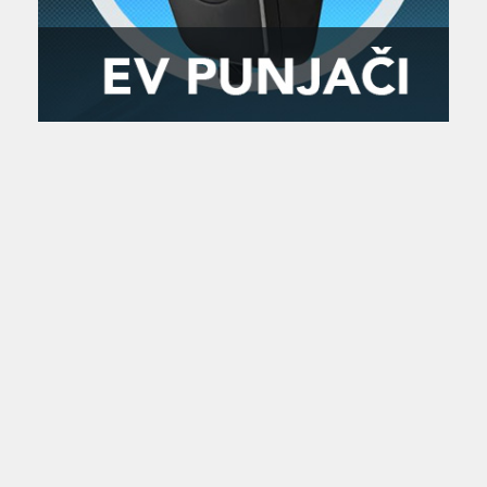
Zanimljivost
MTC - Moto Tour Croatia
Najave i noviteti
Savjeti i preporuke