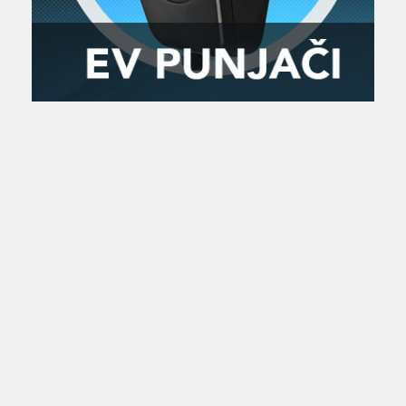
Zanimljivost
MTC - Moto Tour Croatia
Najave i noviteti
Savjeti i preporuke