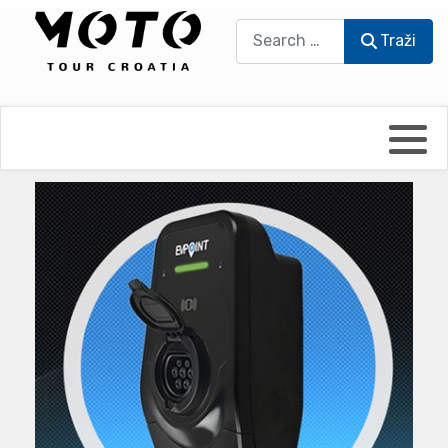
Traži
Traži
Bikers world
Berti Džidić - Desmo
Video blog
Damir Pritišanac - Prile
UmPaDrum
Damir Žerić - ELPASSO
Moto servisi
Dario Dinter - Moto TOZ
Impressum
Igor Kreč - UmPaDrum
Moto putopisi
Igor Kukec Brmbi
Vikend vožnje
Slaven Gajdek