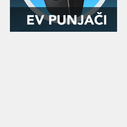
Zanimljivost
MTC - Moto Tour Croatia
Najave i noviteti
Savjeti i preporuke