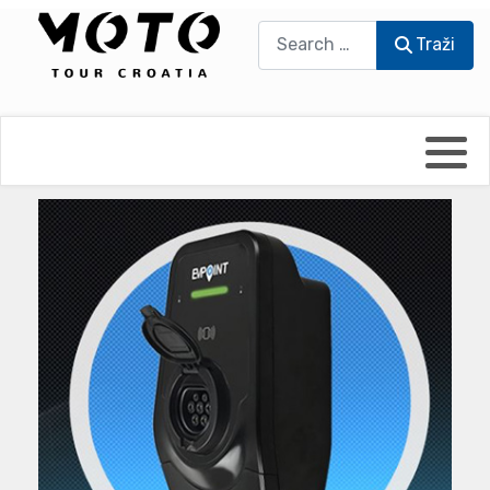
Traži
Traži
Bikers world
Berti Džidić - Desmo
Video blog
Damir Pritišanac - Prile
UmPaDrum
Damir Žerić - ELPASSO
Moto servisi
Dario Dinter - Moto TOZ
Impressum
Igor Kreč - UmPaDrum
Moto putopisi
Igor Kukec Brmbi
Vikend vožnje
Slaven Gajdek