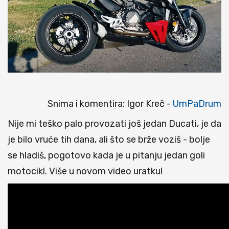
Snima i komentira: Igor Kreč -
UmPaDrum
Nije mi teško palo provozati još jedan Ducati, je da
je bilo vruće tih dana, ali što se brže voziš - bolje
se hladiš, pogotovo kada je u pitanju jedan goli
motocikl. Više u novom video uratku!