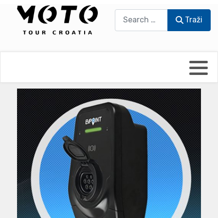
Traži
Traži
Bikers world
Berti Džidić - Desmo
Video blog
Damir Pritišanac - Prile
UmPaDrum
Damir Žerić - ELPASSO
Moto servisi
Dario Dinter - Moto TOZ
Impressum
Igor Kreč - UmPaDrum
Moto putopisi
Igor Kukec Brmbi
Vikend vožnje
Slaven Gajdek