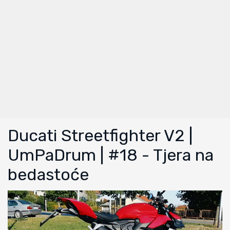
Ducati Streetfighter V2 |
UmPaDrum | #18 - Tjera na
bedastoće