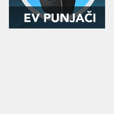
Zanimljivost
MTC - Moto Tour Croatia
Najave i noviteti
Savjeti i preporuke