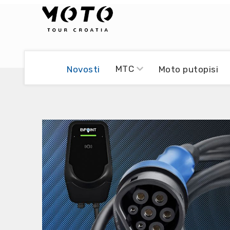
Bikers world
Berti Džidić - Desmo
MTC
Novosti
Moto putopisi
Video blog
Damir Pritišanac - Prile
UmPaDrum
Damir Žerić - ELPASSO
Moto servisi
Dario Dinter - Moto TOZ
Impressum
Igor Kreč - UmPaDrum
Moto putopisi
Igor Kukec Brmbi
Vikend vožnje
Slaven Gajdek