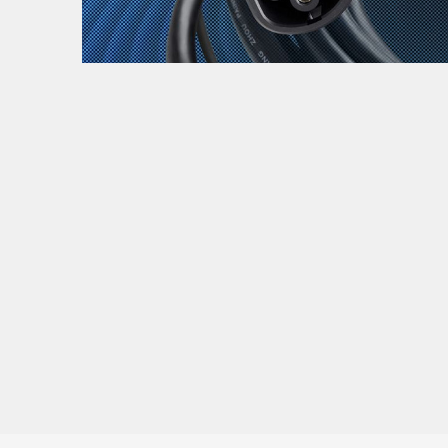
Zanimljivost
MTC - Moto Tour Croatia
Najave i noviteti
Savjeti i preporuke