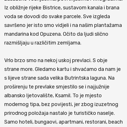
Iz obližnje rijeke Bistrice, sustavom kanala i brana
voda se
dovodi do svake parcele. Sve izgleda
savršeno jer isto smo vidjeli i na našim plantažama
mandarina kod Opuzena. Očito da ljudi slično
razmišljaju u različitim zemljama.
Vrlo brzo smo na nekoj uskoj prevlaci. S obje
strane more. Gledamo kartu i shvaćamo da nam je
s lijeve strane sada velika Butrintska laguna. Na
proširenju te prevlake smjestilo se i najjužnije
albansko ljetovalište, Ksamil. To je mjesto
modernog tipa, bez povijesti, jer zbog izuzetnog
prirodnog položaja nastalo je turističko naselje.
Samo hoteli, bungaovi, apartmani, restorani, beach