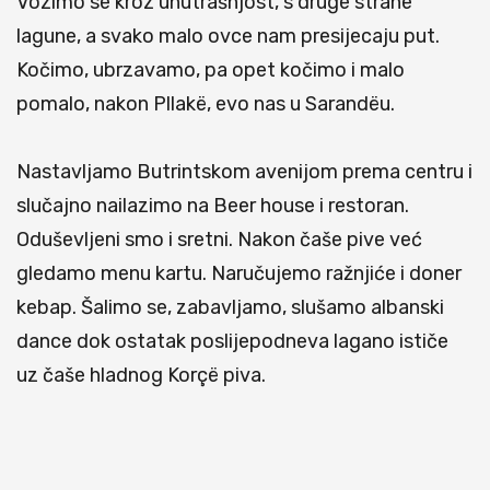
Vozimo se kroz unutrašnjost, s druge strane
lagune, a svako malo ovce nam presijecaju put.
Kočimo, ubrzavamo, pa opet kočimo i malo
pomalo, nakon Pllakë, evo nas u Sarandëu.
Nastavljamo Butrintskom avenijom prema centru i
slučajno nailazimo na Beer house i restoran.
Oduševljeni smo i sretni. Nakon čaše pive već
gledamo menu kartu. Naručujemo ražnjiće i doner
kebap. Šalimo se, zabavljamo, slušamo albanski
dance dok ostatak poslijepodneva lagano ističe
uz čaše hladnog Korçë piva.