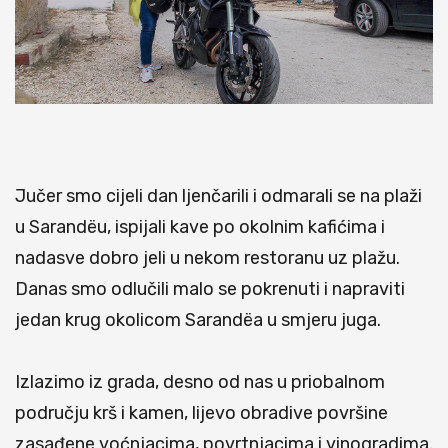
Jučer smo cijeli dan ljenčarili i odmarali se na plaži
u Sarandëu, ispijali kave po okolnim kafićima i
nadasve dobro jeli u nekom restoranu uz plažu.
Danas smo odlučili malo se pokrenuti i napraviti
jedan krug okolicom Sarandëa u smjeru juga.
Izlazimo iz grada, desno od nas u priobalnom
području krš i kamen, lijevo obradive površine
zasađene voćnjacima, povrtnjacima i vinogradima.