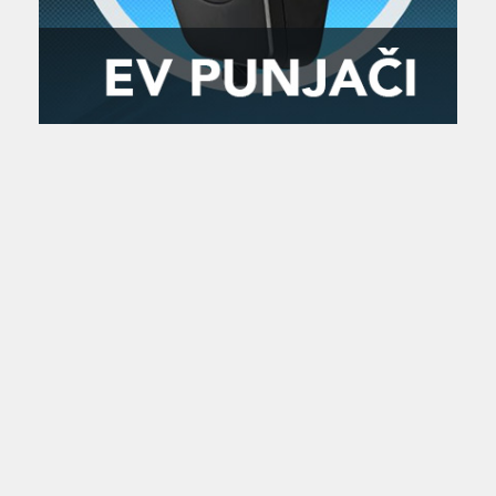
Zanimljivost
MTC - Moto Tour Croatia
Najave i noviteti
Savjeti i preporuke