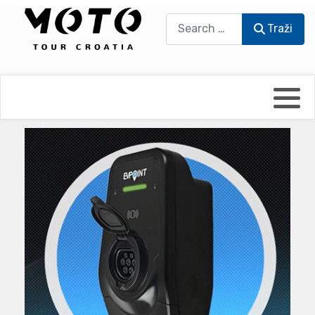
Traži
Traži
Bikers world
Berti Džidić - Desmo
Video blog
Damir Pritišanac - Prile
UmPaDrum
Damir Žerić - ELPASSO
Moto servisi
Dario Dinter - Moto TOZ
Impressum
Igor Kreč - UmPaDrum
Moto putopisi
Igor Kukec Brmbi
Vikend vožnje
Slaven Gajdek