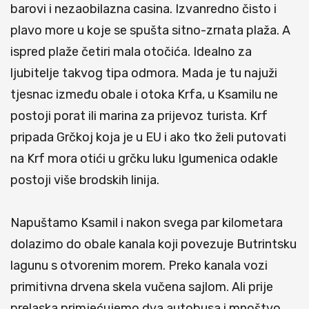
barovi i nezaobilazna casina. Izvanredno čisto i
plavo more u koje se spušta sitno-zrnata plaža. A
ispred plaže četiri mala otočića. Idealno za
ljubitelje takvog tipa odmora. Mada je tu najuži
tjesnac između obale i otoka Krfa, u Ksamilu ne
postoji porat ili marina za prijevoz turista. Krf
pripada Grčkoj koja je u EU i ako tko želi putovati
na Krf mora otići u grčku luku Igumenica odakle
postoji više brodskih linija.
Napuštamo Ksamil i nakon svega par kilometara
dolazimo do obale kanala koji povezuje Butrintsku
lagunu s otvorenim morem. Preko kanala vozi
primitivna drvena skela vučena sajlom. Ali prije
prelaska primjećujemo dva autobusa i mnoštvo