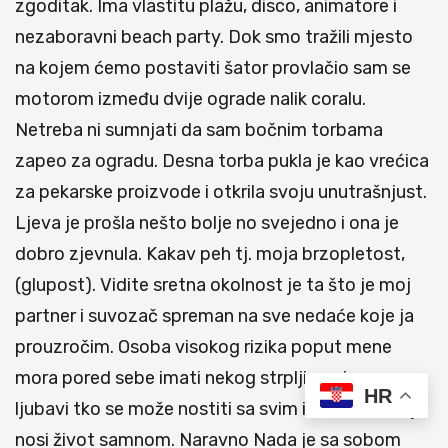
zgoditak. Ima vlastitu plažu, disco, animatore i
nezaboravni beach party. Dok smo tražili mjesto
na kojem ćemo postaviti šator provlačio sam se
motorom između dvije ograde nalik coralu.
Netreba ni sumnjati da sam bočnim torbama
zapeo za ogradu. Desna torba pukla je kao vrećica
za pekarske proizvode i otkrila svoju unutrašnjust.
Ljeva je prošla nešto bolje no svejedno i ona je
dobro zjevnula. Kakav peh tj. moja brzopletost,
(glupost). Vidite sretna okolnost je ta što je moj
partner i suvozač spreman na sve nedaće koje ja
prouzročim. Osoba visokog rizika poput mene
mora pored sebe imati nekog strpljivog i punog
HR
ljubavi tko se može nostiti sa svim izazovima koje
nosi život samnom. Naravno Nada je sa sobom