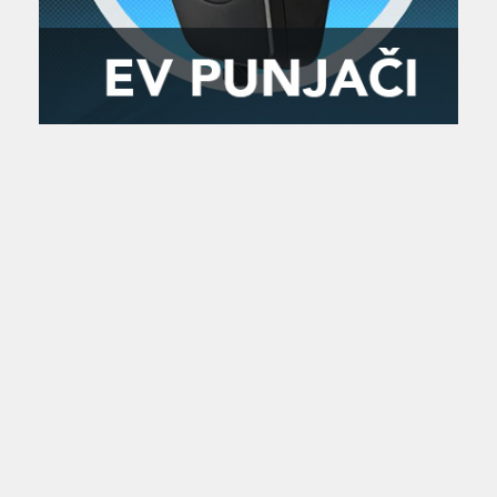
Zanimljivost
MTC - Moto Tour Croatia
Najave i noviteti
Savjeti i preporuke