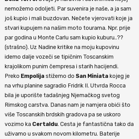
nemožemo odoljeti. Par suvenira je naše, a ja sam
još kupio i mali buzdovan. Nečete vjerovati koje ja
stvari kupujem na našim moto tourama. Npr. prije
par godina u Monte Carlu sam kupio kuburu..??
(strašno). Uz Nadine kritike na moju kupovinu
idemo dalje vozeči se tipičnim Toscanskim
krajolikom punim čempresa i starih hacijendi.
Preko
Empolija
stižemo do
San Miniata
kojeg je
na vrhu planine sagradio Fridrik II. Utvrda Rocca
bila je uporište tadašnjeg Njemačkog svetog
Rimskog carstva. Danas nam je namjera obići što
više Toscanskih brdskih gradova pa se uskoro
vozimo ka
Certaldu
. Cesta je fantastična tako da
uživamo u svakom novom kilometru. Baterije