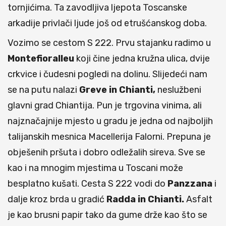
tornjićima. Ta zavodljiva ljepota Toscanske
arkadije privlači ljude još od etrušćanskog doba.
Vozimo se cestom S 222. Prvu stajanku radimo u
Montefioralleu
koji čine jedna kružna ulica, dvije
crkvice i čudesni pogledi na dolinu. Slijedeći nam
se na putu nalazi
Greve in Chianti,
neslužbeni
glavni grad Chiantija. Pun je trgovina vinima, ali
najznačajnije mjesto u gradu je jedna od najboljih
talijanskih mesnica Macellerija Falorni. Prepuna je
obješenih pršuta i dobro odležalih sireva. Sve se
kao i na mnogim mjestima u Toscani može
besplatno kušati. Cesta S 222 vodi do
Panzzana
i
dalje kroz brda u gradić
Radda in Chianti.
Asfalt
je kao brusni papir tako da gume drže kao što se