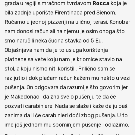
grada u regiji s mračnom tvrđavom
Rocca
koja je
bila zadnje uporište Firentinaca pred Sienom.
Ručamo u jednoj pizzeriji na uličnoj terasi. Konobar
nam donosi račun ali na njemu je osim onoga što
smo naručili neka čudna stavka od 5 Eu.
Objašnjava nam da je to usluga korištenja
platnene salvete koju nam je kriomice stavio na
stol, a koju nismo niti koristili. Prilično sam se
razljutio i dok plaćam račun kažem mu nešto u vezi
pušenja. On odgovara da razumije što govorim jer
je Makedonac i da zna sve o pušenju te da će
pozvati carabiniere. Nada se slaže i kaže da ju baš
zanima da li će carabinieri doći zbog pušenja. U to
ime još jednom mu spominjem pušenje i odlazimo.