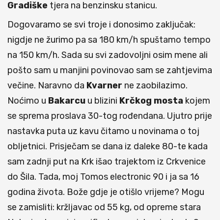
Gradiške
tjera na benzinsku stanicu.
Dogovaramo se svi troje i donosimo zaključak:
nigdje ne žurimo pa sa 180 km/h spuštamo tempo
na 150 km/h. Sada su svi zadovoljni osim mene ali
pošto sam u manjini povinovao sam se zahtjevima
večine. Naravno da
Kvarner
ne zaobilazimo.
Noćimo u
Bakarcu
u blizini
Krčkog
mosta
kojem
se sprema proslava 30-tog rođendana. Ujutro prije
nastavka puta uz kavu čitamo u novinama o toj
obljetnici. Prisječam se dana iz daleke 80-te kada
sam zadnji put na Krk išao trajektom iz Crkvenice
do Šila. Tada, moj Tomos electronic 90 i ja sa 16
godina života. Bože gdje je otišlo vrijeme? Mogu
se zamisliti: kržljavac od 55 kg, od opreme stara