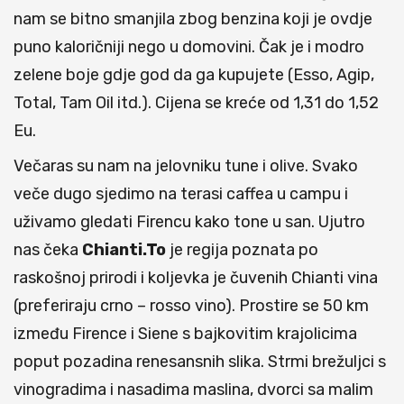
nam se bitno smanjila zbog benzina koji je ovdje
puno kaloričniji nego u domovini. Čak je i modro
zelene boje gdje god da ga kupujete (Esso, Agip,
Total, Tam Oil itd.). Cijena se kreće od 1,31 do 1,52
Eu.
Večaras su nam na jelovniku tune i olive. Svako
veče dugo sjedimo na terasi caffea u campu i
uživamo gledati Firencu kako tone u san. Ujutro
nas čeka
Chianti.To
je regija poznata po
raskošnoj prirodi i koljevka je čuvenih Chianti vina
(preferiraju crno – rosso vino). Prostire se 50 km
između Firence i Siene s bajkovitim krajolicima
poput pozadina renesansnih slika. Strmi brežuljci s
vinogradima i nasadima maslina, dvorci sa malim