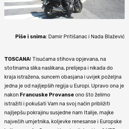
Piše i snima
: Damir Pritišanac i Nada Blažević
TOSCANA
! Tisućama stihova opjevana, na
stotinama slika naslikana, prelijepa i nikada do
kraja istražena, suncem obasjana i uvijek poželjna
jedna je od najljepših regija u Europi. Upravo ona je
nakon
Francuske
Provanse
ono što želimo
istražiti i pokušati Vam na svoj način približiti
najljepšu pokrajinu susjedne nam Italije, majke
največih umjetnika, koljevke renesanse i Europske