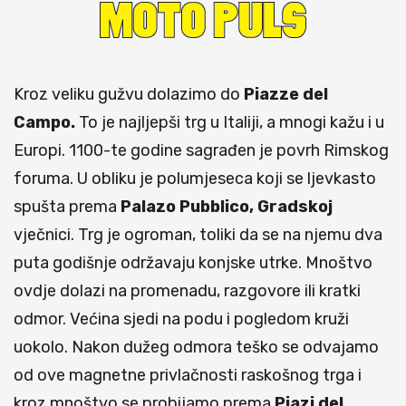
Kroz veliku gužvu dolazimo do
Piazze del
Campo.
To je najljepši trg u Italiji, a mnogi kažu i u
Europi. 1100-te godine sagrađen je povrh Rimskog
foruma. U obliku je polumjeseca koji se ljevkasto
spušta prema
Palazo Pubblico, Gradskoj
vječnici. Trg je ogroman, toliki da se na njemu dva
puta godišnje održavaju konjske utrke. Mnoštvo
ovdje dolazi na promenadu, razgovore ili kratki
odmor. Većina sjedi na podu i pogledom kruži
uokolo. Nakon dužeg odmora teško se odvajamo
od ove magnetne privlačnosti raskošnog trga i
kroz mnoštvo se probijamo prema
Piazi del