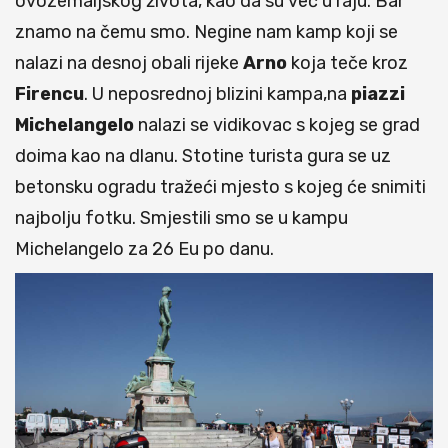
ovozemaljskog života, kao da su već u raju. Bar
znamo na čemu smo. Negine nam kamp koji se
nalazi na desnoj obali rijeke
Arno
koja teče kroz
Firencu
. U neposrednoj blizini kampa,na
piazzi
Michelangelo
nalazi se vidikovac s kojeg se grad
doima kao na dlanu. Stotine turista gura se uz
betonsku ogradu tražeći mjesto s kojeg će snimiti
najbolju fotku. Smjestili smo se u kampu
Michelangelo za 26 Eu po danu.