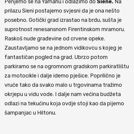
Penjemo se na Yamahu i odlazimo do
Siene.
Na
prilazu Sieni postajemo svjesni da je ona nešto
posebno. Gotički grad izrastao na brdu, sušta je
suprotnost renesansnom Firentinskom mramoru.
Raskoš nude građevine od crvene opeke.
Zaustavljamo se na jednom vidikovcu s kojeg je
fantastičan pogled na grad. Ubrzo potom
parkiramo se na ogromnom gradskom parkiratlištu
za motocikle i dalje idemo pješice. Poprilično je
vruće tako da svako malo u trgovinama tražimo
okrjepu u vidu vode. I dalje nam većina budžeta
odlazi na tekućinu koja ovdje stoji kao da pijemo
šampanjac u Hiltonu.