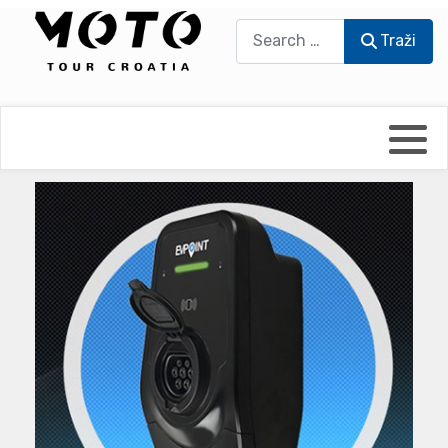
Traži
Traži
Bikers world
Berti Džidić - Desmo
Video blog
Damir Pritišanac - Prile
UmPaDrum
Damir Žerić - ELPASSO
Moto servisi
Dario Dinter - Moto TOZ
Impressum
Igor Kreč - UmPaDrum
Moto putopisi
Igor Kukec Brmbi
Vikend vožnje
Slaven Gajdek