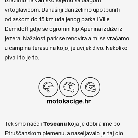
Izlazimo na vanjsko svjetlo sa blagom
vrtoglavicom. Današnji dan želimo upotpuniti
odlaskom do 15 km udaljenog parka i Ville
Demidoff gdje se ogromni kip Apenina izdiže iz
jezera. Nažalost park se renovira a mi se vraćamo
u camp na terasu na kojoj je uvijek živo. Nekoliko
piva i to je to.
Tek smo načeli
Toscanu
koja je dobila ime po
Etruščanskom plemenu, a naseljavalo je taj dio