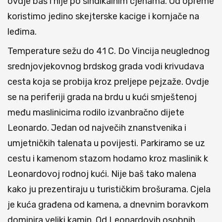
ovdje baš i nije po sindikalnim cjenama. Od opreme
koristimo jedino skejterske kacige i kornjače na
leđima.
Temperature sežu do 41 C. Do Vincija neuglednog
srednjovjekovnog brdskog grada vodi krivudava
cesta koja se probija kroz preljepe pejzaže. Ovdje
se na periferiji grada na brdu u kući smještenoj
među maslinicima rodilo izvanbračno dijete
Leonardo. Jedan od največih znanstvenika i
umjetničkih talenata u povijesti. Parkiramo se uz
cestu i kamenom stazom hodamo kroz maslinik k
Leonardovoj rodnoj kući. Nije baš tako malena
kako ju prezentiraju u turističkim brošurama. Cjela
je kuća građena od kamena, a dnevnim boravkom
dominira veliki kamin. Od Leonardovih osobnih