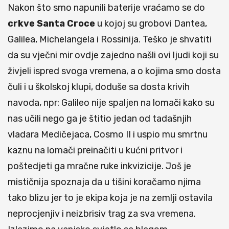
Nakon što smo napunili baterije vraćamo se do
crkve Santa Croce
u kojoj su grobovi Dantea,
Galilea, Michelangela i Rossinija. Teško je shvatiti
da su vječni mir ovdje zajedno našli ovi ljudi koji su
živjeli ispred svoga vremena, a o kojima smo dosta
čuli i u školskoj klupi, doduše sa dosta krivih
navoda, npr: Galileo nije spaljen na lomači kako su
nas učili nego ga je štitio jedan od tadašnjih
vladara Medičejaca, Cosmo II i uspio mu smrtnu
kaznu na lomači preinačiti u kućni pritvor i
poštedjeti ga mračne ruke inkvizicije. Još je
mističnija spoznaja da u tišini koračamo njima
tako blizu jer to je ekipa koja je na zemlji ostavila
neprocjenjiv i neizbrisiv trag za sva vremena.