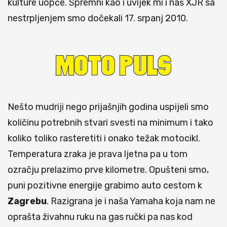
kulture uopće. Spremni kao i uvijek mi i naš XJR sa
nestrpljenjem smo dočekali 17. srpanj 2010.
Nešto mudriji nego prijašnjih godina uspijeli smo
količinu potrebnih stvari svesti na minimum i tako
koliko toliko rasteretiti i onako težak motocikl.
Temperatura zraka je prava ljetna pa u tom
ozračju prelazimo prve kilometre. Opušteni smo,
puni pozitivne energije grabimo auto cestom k
Zagrebu
. Razigrana je i naša Yamaha koja nam ne
oprašta živahnu ruku na gas ručki pa nas kod