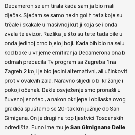
Decameron se emitirala kada sam ja bio mali
dječak. Sjećam se samo nekih golih teta koje su
trčale i skakale u masivnoj kutiji koja se i onda
zvala televizor. Razlika je što su tete tada bile u
onda jedinoj crno bjeloj boji. Kada bih bio na selu
kod bake u vrijeme emitiranja Decamerona ona bi
odmah prebacila Tv program sa Zagreba 1 na
Zagreb 2 koji je bio jedini alternativni, ali učinkovit
protiv ovakvih zala. Naravno slijedilo bi križanje i
pokoji očenaš. Dakle osvježenje smo pronašli u
čuvenoj enoteci, a nakon okrijepe i obilaska ovog
gradića spuštamo se 20-tak km južnije do San
Gimigana. On je drugi na top ljestvici Toscanskih
odredišta. Puno ime mu je
San Gimignano Delle