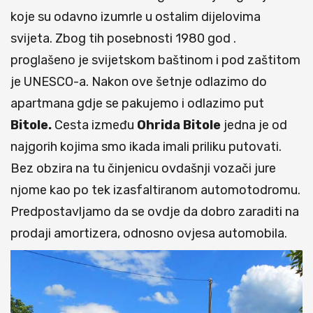
koje su odavno izumrle u ostalim dijelovima
svijeta. Zbog tih posebnosti 1980 god .
proglašeno je svijetskom baštinom i pod zaštitom
je UNESCO-a. Nakon ove šetnje odlazimo do
apartmana gdje se pakujemo i odlazimo put
Bitole.
Cesta između
Ohrida Bitole
jedna je od
najgorih kojima smo ikada imali priliku putovati.
Bez obzira na tu činjenicu ovdašnji vozači jure
njome kao po tek izasfaltiranom automotodromu.
Predpostavljamo da se ovdje da dobro zaraditi na
prodaji amortizera, odnosno ovjesa automobila.