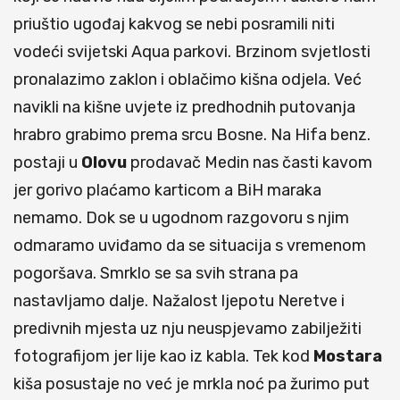
priuštio ugođaj kakvog se nebi posramili niti
vodeći svijetski Aqua parkovi. Brzinom svjetlosti
pronalazimo zaklon i oblačimo kišna odjela. Već
navikli na kišne uvjete iz predhodnih putovanja
hrabro grabimo prema srcu Bosne. Na Hifa benz.
postaji u
Olovu
prodavač Medin nas časti kavom
jer gorivo plaćamo karticom a BiH maraka
nemamo. Dok se u ugodnom razgovoru s njim
odmaramo uviđamo da se situacija s vremenom
pogoršava. Smrklo se sa svih strana pa
nastavljamo dalje. Nažalost ljepotu Neretve i
predivnih mjesta uz nju neuspjevamo zabilježiti
fotografijom jer lije kao iz kabla. Tek kod
Mostara
kiša posustaje no već je mrkla noć pa žurimo put