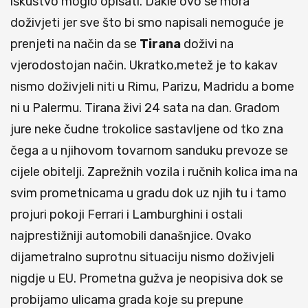
iskustvo moglo opisati. Dakle ovo se mora
doživjeti jer sve što bi smo napisali nemoguće je
prenjeti na način da se
Tirana
doživi na
vjerodostojan način. Ukratko,metež je to kakav
nismo doživjeli niti u Rimu, Parizu, Madridu a bome
ni u Palermu. Tirana živi 24 sata na dan. Gradom
jure neke čudne trokolice sastavljene od tko zna
čega a u njihovom tovarnom sanduku prevoze se
cijele obitelji. Zaprežnih vozila i ručnih kolica ima na
svim prometnicama u gradu dok uz njih tu i tamo
projuri pokoji Ferrari i Lamburghini i ostali
najprestižniji automobili današnjice. Ovako
dijametralno suprotnu situaciju nismo doživjeli
nigdje u EU. Prometna gužva je neopisiva dok se
probijamo ulicama grada koje su prepune