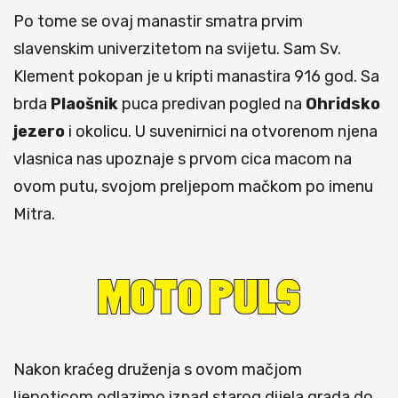
Po tome se ovaj manastir smatra prvim
slavenskim univerzitetom na svijetu. Sam Sv.
Klement pokopan je u kripti manastira 916 god. Sa
brda
Plaošnik
puca predivan pogled na
Ohridsko
jezero
i okolicu. U suvenirnici na otvorenom njena
vlasnica nas upoznaje s prvom cica macom na
ovom putu, svojom preljepom mačkom po imenu
Mitra.
Nakon kraćeg druženja s ovom mačjom
ljepoticom odlazimo iznad starog dijela grada do