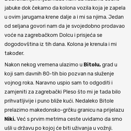
jabuke dok čekamo da kolona vozila koja je zapela
u ovim jarugama krene dalje a i mi sa njima. Jedan
od seljana govori nam da je svojedobno prodavao
voće na zagrebačkom Dolcu i prisjeća se
dogodovština iz tih dana. Kolona je krenula i mi
također.
Nakon nekog vremena ulazimo u
Bitolu,
grad u
koji sam davnih 80-tih bio pozvan na služenje
vojnog roka. Naravno uspio sam to odgoditi i
zamjeniti za zagrebački Pleso što mi je tada bilo
prihvatljivije i puno bliže kući. Nedaleko Bitole
prelazimo makedonsko-grčku granicu na prijelazu
Niki.
Već s prvim metrima ceste uviđamo da smo
ušli u državu po kojoj će biti uživanja u vožnji.