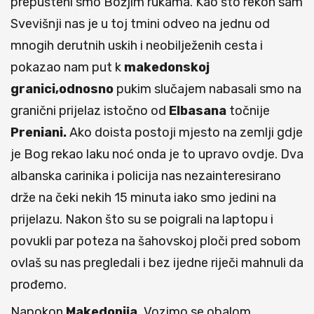
prepušteni smo Božjim rukama. Kao što rekoh sam
Svevišnji nas je u toj tmini odveo na jednu od
mnogih derutnih uskih i neobilježenih cesta i
pokazao nam put k
makedonskoj
granici,odnosno
pukim slučajem nabasali smo na
granični prijelaz istočno od
Elbasana
točnije
Preniani.
Ako doista postoji mjesto na zemlji gdje
je Bog rekao laku noć onda je to upravo ovdje. Dva
albanska carinika i policija nas nezainteresirano
drže na čeki nekih 15 minuta iako smo jedini na
prijelazu. Nakon što su se poigrali na laptopu i
povukli par poteza na šahovskoj ploči pred sobom
ovlaš su nas pregledali i bez ijedne riječi mahnuli da
prođemo.
Napokon
Makedonija.
Vozimo se obalom