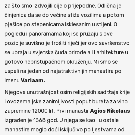
za što smo izdvojili cijelo prijepodne. Odlična je
činjenica da se do većine stiže vozilima a potom
pješice po stepenicama isklesanim u stijeni. O
pogledu i panoramama koji se pružaju s ove
pozicije suvišno je trošiti riječi jer ovo savršenstvo
se ubraja u svjetska čuda prirode ali i arhitekture u
gotovo nepristupačnom okruženju. Mi smo se
uspeli na jedan od najatraktivnijih manastira po
imenu
Varlaam.
Njegova unutrašnjost osim religijskih sadržaja krije
i ovozemaljske zanimljivosti poput bureta za vino
zapremine 12000 lit. Prvi manastir
Agios Nikolaus
izgrađen je 1368 god. U njega se kao i u ostale
manastire moglo doći isključivo po ljestvama od