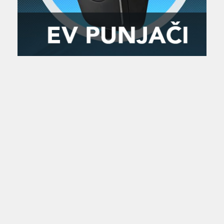
Zanimljivost
MTC - Moto Tour Croatia
Najave i noviteti
Savjeti i preporuke