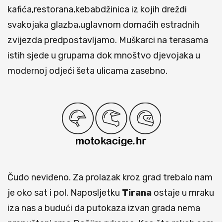
kafića,restorana,kebabdžinica iz kojih dreždi
svakojaka glazba,uglavnom domaćih estradnih
zvijezda predpostavljamo. Muškarci na terasama
istih sjede u grupama dok mnoštvo djevojaka u
modernoj odjeći šeta ulicama zasebno.
Čudo neviđeno. Za prolazak kroz grad trebalo nam
je oko sat i pol. Naposljetku
Tirana
ostaje u mraku
iza nas a budući da putokaza izvan grada nema