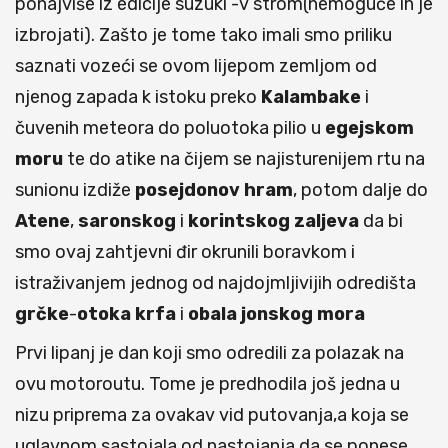
ponajviše iz edicije suzuki -v strom(nemoguće ih je
izbrojati). Zašto je tome tako imali smo priliku
saznati vozeći se ovom lijepom zemljom od
njenog zapada k istoku preko
Kalambake
i
čuvenih meteora do poluotoka pilio u
egejskom
moru
te do atike na čijem se najisturenijem rtu na
sunionu izdiže
posejdonov
hram
, potom dalje do
Atene
,
saronskog
i
korintskog
zaljeva
da bi
smo ovaj zahtjevni đir okrunili boravkom i
istraživanjem jednog od najdojmljivijih odredišta
grčke
-
otoka
krfa
i
obala
jonskog
mora
Prvi lipanj je dan koji smo odredili za polazak na
ovu motoroutu. Tome je predhodila još jedna u
nizu priprema za ovakav vid putovanja,a koja se
uglavnom sastojala od nastojanja da se ponese