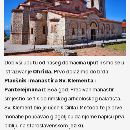
Dobivši uputu od našeg domaćina uputili smo se u
istraživanje
Ohrida.
Prvo dolazimo do brda
Plaošnik
i
manastira Sv. Klementa
i
Pantelejmona
iz 863 god. Predivan manastir
smjestio se tik do rimskog arheološkog nalatišta.
Sv. Klement bio je učenik Čirila i Metoda te je prve
monahe poučavao glagoljicu da njome napišu prvu
bibliju na staroslavenskom jeziku.