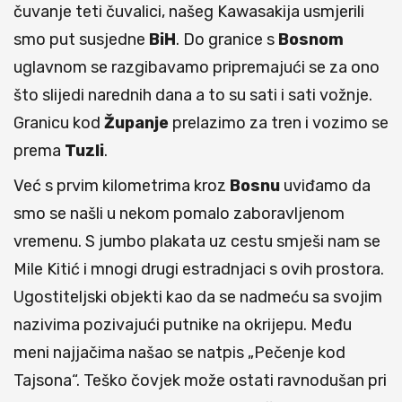
čuvanje teti čuvalici, našeg Kawasakija usmjerili
smo put susjedne
BiH
. Do granice s
Bosnom
uglavnom se razgibavamo pripremajući se za ono
što slijedi narednih dana a to su sati i sati vožnje.
Granicu kod
Županje
prelazimo za tren i vozimo se
prema
Tuzli
.
Već s prvim kilometrima kroz
Bosnu
uviđamo da
smo se našli u nekom pomalo zaboravljenom
vremenu. S jumbo plakata uz cestu smješi nam se
Mile Kitić i mnogi drugi estradnjaci s ovih prostora.
Ugostiteljski objekti kao da se nadmeću sa svojim
nazivima pozivajući putnike na okrijepu. Među
meni najjačima našao se natpis „Pečenje kod
Tajsona“. Teško čovjek može ostati ravnodušan pri