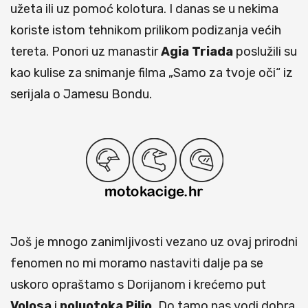
užeta ili uz pomoć kolotura. I danas se u nekima
koriste istom tehnikom prilikom podizanja većih
tereta. Ponori uz manastir
Agia Triada
poslužili su
kao kulise za snimanje filma „Samo za tvoje oči“ iz
serijala o Jamesu Bondu.
Još je mnogo zanimljivosti vezano uz ovaj prirodni
fenomen no mi moramo nastaviti dalje pa se
uskoro opraštamo s Dorijanom i krećemo put
Volosa
i
poluotoka Pilio.
Do tamo nas vodi dobra