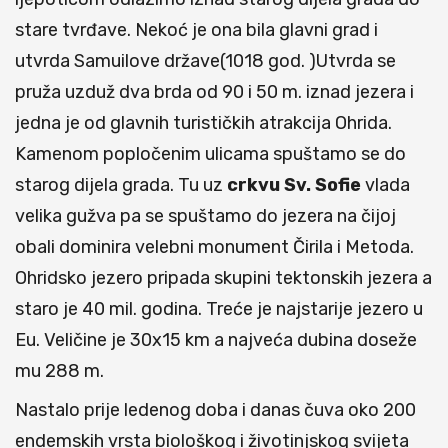
stare tvrđave. Nekoć je ona bila glavni grad i
utvrda Samuilove države(1018 god. )Utvrda se
pruža uzduž dva brda od 90 i 50 m. iznad jezera i
jedna je od glavnih turističkih atrakcija Ohrida.
Kamenom popločenim ulicama spuštamo se do
starog dijela grada. Tu uz
crkvu Sv. Sofie
vlada
velika gužva pa se spuštamo do jezera na čijoj
obali dominira velebni monument Čirila i Metoda.
Ohridsko jezero pripada skupini tektonskih jezera a
staro je 40 mil. godina. Treće je najstarije jezero u
Eu. Veličine je 30x15 km a najveća dubina doseže
mu 288 m.
Nastalo prije ledenog doba i danas čuva oko 200
endemskih vrsta biološkog i životinjskog svijeta