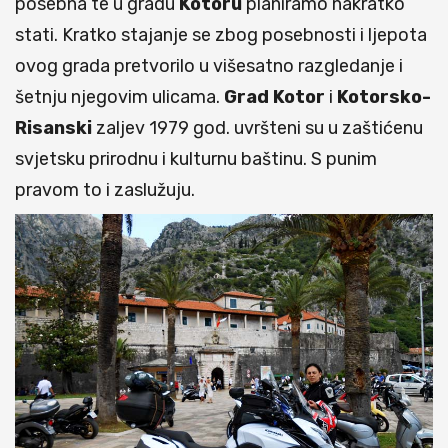
posebna te u gradu
Kotoru
planiramo nakratko
stati. Kratko stajanje se zbog posebnosti i ljepota
ovog grada pretvorilo u višesatno razgledanje i
šetnju njegovim ulicama.
Grad Kotor
i
Kotorsko-
Risanski
zaljev 1979 god. uvršteni su u zaštićenu
svjetsku prirodnu i kulturnu baštinu. S punim
pravom to i zaslužuju.