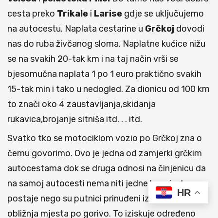
cesta preko
Trikale
i
Larise
gdje se uključujemo
na autocestu. Naplata cestarine u
Grčkoj
dovodi
nas do ruba živčanog sloma. Naplatne kućice nižu
se na svakih 20-tak km i na taj način vrši se
bjesomučna naplata 1 po 1 euro praktično svakih
15-tak min i tako u nedogled. Za dionicu od 100 km
to znači oko 4 zaustavljanja,skidanja
rukavica,brojanje sitniša itd. . . itd.
Svatko tko se motociklom vozio po Grčkoj zna o
čemu govorimo. Ovo je jedna od zamjerki grčkim
autocestama dok se druga odnosi na činjenicu da
na samoj autocesti nema niti jedne benzinske
HR
postaje nego su putnici prinuđeni izlaziti van njih u
obližnja mjesta po gorivo. To iziskuje određeno