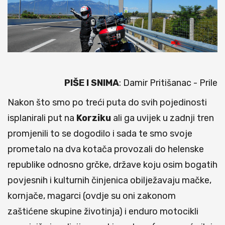
PIŠE I SNIMA
: Damir Pritišanac - Prile
Nakon što smo po treći puta do svih pojedinosti
isplanirali put na
Korziku
ali ga uvijek u zadnji tren
promjenili to se dogodilo i sada te smo svoje
prometalo na dva kotača provozali do helenske
republike odnosno grčke, države koju osim bogatih
povjesnih i kulturnih činjenica obilježavaju mačke,
kornjače, magarci (ovdje su oni zakonom
zaštićene skupine životinja) i enduro motocikli