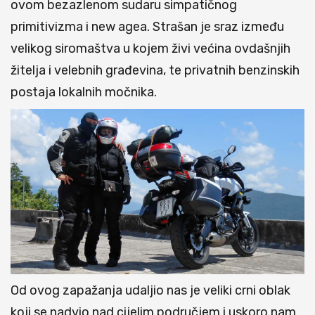
ovom bezazlenom sudaru simpatičnog
primitivizma i new agea. Strašan je sraz između
velikog siromaštva u kojem živi većina ovdašnjih
žitelja i velebnih građevina, te privatnih benzinskih
postaja lokalnih močnika.
Od ovog zapažanja udaljio nas je veliki crni oblak
koji se nadvio nad cijelim područjem i uskoro nam