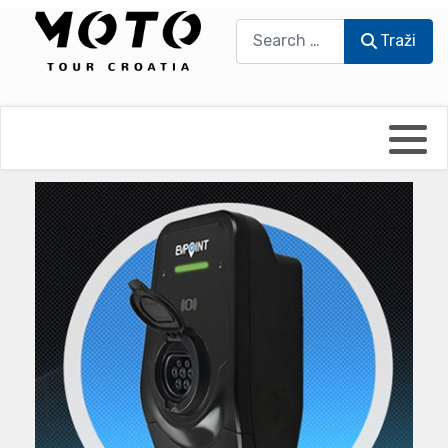
Traži
Traži
Bikers world
Berti Džidić - Desmo
Video blog
Damir Pritišanac - Prile
UmPaDrum
Damir Žerić - ELPASSO
Moto servisi
Dario Dinter - Moto TOZ
Impressum
Igor Kreč - UmPaDrum
Moto putopisi
Igor Kukec Brmbi
Vikend vožnje
Slaven Gajdek