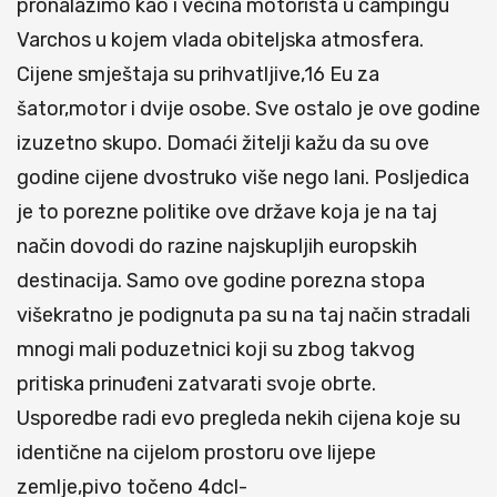
pronalazimo kao i većina motorista u campingu
Varchos u kojem vlada obiteljska atmosfera.
Cijene smještaja su prihvatljive,16 Eu za
šator,motor i dvije osobe. Sve ostalo je ove godine
izuzetno skupo. Domaći žitelji kažu da su ove
godine cijene dvostruko više nego lani. Posljedica
je to porezne politike ove države koja je na taj
način dovodi do razine najskupljih europskih
destinacija. Samo ove godine porezna stopa
višekratno je podignuta pa su na taj način stradali
mnogi mali poduzetnici koji su zbog takvog
pritiska prinuđeni zatvarati svoje obrte.
Usporedbe radi evo pregleda nekih cijena koje su
identične na cijelom prostoru ove lijepe
zemlje,pivo točeno 4dcl-