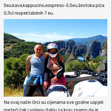
5eu,kava,kappucino,esspreso-3,5eu,žestoka pića
0,3cl respektabilnih 7 eu.
Na ovaj način Grci su cijenama ove godine uspjeli
preteći čak i voljenu Italiju za koju znamo da je