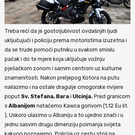
Treba reći da je gostoljubivost ovdašnjih ljudi
uključujući i policiju prema motoristima izuzetna i
da se trude pomoći putniku u svakom smislu
pačak i do te mjere koja uključuje vožnju
pješačkom zonom i samim centrom uz kulturne
znamenitosti. Nakon preljepog Kotora na putu
nailazimo i na ostale dragulje crnogorske rivijere
poput
Sv. Stefana, Bara
i
Ulcinja.
Pred granicom
s
Albanijom
natačemo Kawca gorivom (1,12 Eu lit.
). Uskoro ulazimo u Albaniju a to ujedno znači i u
jednu sasvim drugu dimenziju poimanja svijeta
kakvog poznajemo. Policija uz cestu stoji na