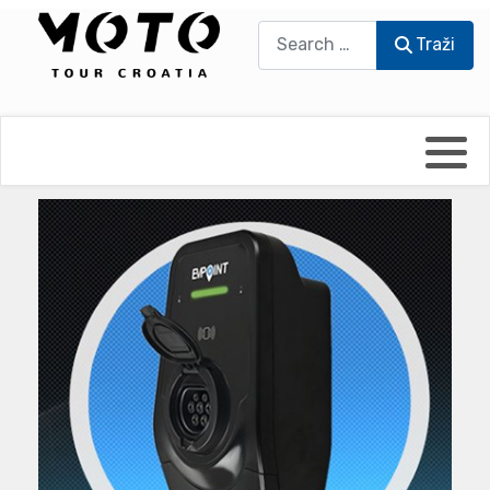
Traži
Traži
Bikers world
Berti Džidić - Desmo
Video blog
Damir Pritišanac - Prile
UmPaDrum
Damir Žerić - ELPASSO
Moto servisi
Dario Dinter - Moto TOZ
Impressum
Igor Kreč - UmPaDrum
Moto putopisi
Igor Kukec Brmbi
Vikend vožnje
Slaven Gajdek