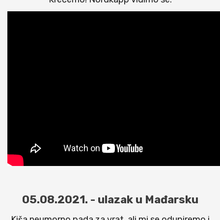
05.08.2021. - ulazak u Mađarsku
Kiša neumorno pada za vrat, ali mi se odupiremo i