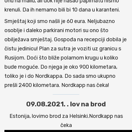
onu na mailu, ali dok nije našao papirnatu nismo
krenuli. Da ih nemamo bili bi 10 dana u karanteni.
Smještaj koji smo našli je 60 eura. Neljubazno
osoblje i daleko parkirani motori su ono što
obilježava smještaj. Gospođa na recepciji dobila je
čistu jedinicu! Plan za sutra je voziti uz granicu s
Rusijom. Doći što bliže polarnom krugu u koliko
bude moguće. Do njega je oko 900 kilometara,
toliko je i do Nordkappa. Do sada smo ukupno
prešli 2400 kilometara. Nordkapp nas čeka!
09.08.2021. . lov na brod
Estonija, lovimo brod za Helsinki.Nordkapp nas
čeka