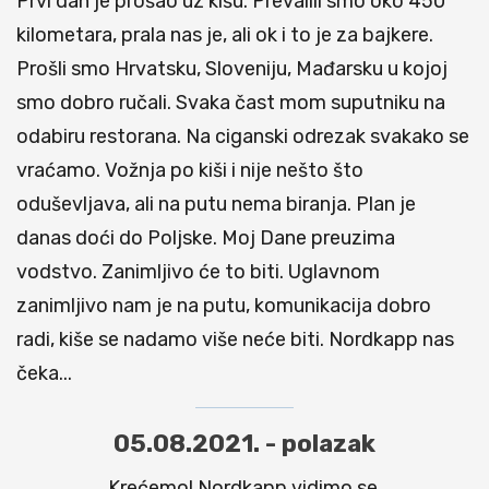
Prvi dan je prošao uz kišu. Prevalili smo oko 450
kilometara, prala nas je, ali ok i to je za bajkere.
Prošli smo Hrvatsku, Sloveniju, Mađarsku u kojoj
smo dobro ručali. Svaka čast mom suputniku na
odabiru restorana. Na ciganski odrezak svakako se
vraćamo. Vožnja po kiši i nije nešto što
oduševljava, ali na putu nema biranja. Plan je
danas doći do Poljske. Moj Dane preuzima
vodstvo. Zanimljivo će to biti. Uglavnom
zanimljivo nam je na putu, komunikacija dobro
radi, kiše se nadamo više neće biti. Nordkapp nas
čeka...
05.08.2021. - polazak
Krećemo! Nordkapp vidimo se.