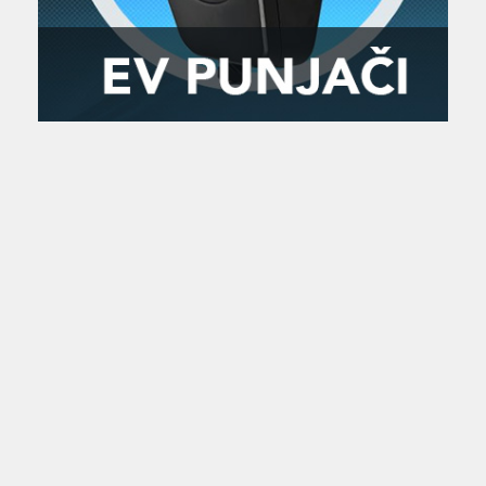
Zanimljivost
MTC - Moto Tour Croatia
Najave i noviteti
Savjeti i preporuke