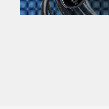
Zanimljivost
MTC - Moto Tour Croatia
Najave i noviteti
Savjeti i preporuke