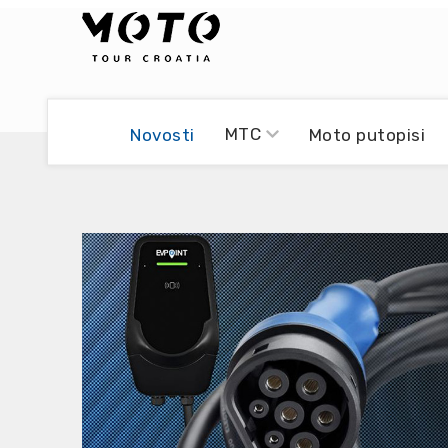
Bikers world
Berti Džidić - Desmo
MTC
Novosti
Moto putopisi
Video blog
Damir Pritišanac - Prile
UmPaDrum
Damir Žerić - ELPASSO
Moto servisi
Dario Dinter - Moto TOZ
Impressum
Igor Kreč - UmPaDrum
Moto putopisi
Igor Kukec Brmbi
Vikend vožnje
Slaven Gajdek