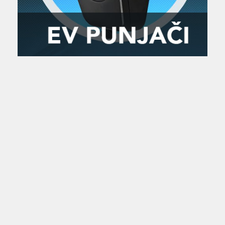
Zanimljivost
MTC - Moto Tour Croatia
Najave i noviteti
Savjeti i preporuke