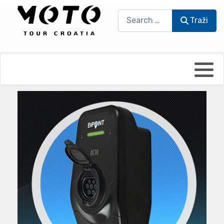
Traži
Traži
Bikers world
Berti Džidić - Desmo
Video blog
Damir Pritišanac - Prile
UmPaDrum
Damir Žerić - ELPASSO
Moto servisi
Dario Dinter - Moto TOZ
Impressum
Igor Kreč - UmPaDrum
Moto putopisi
Igor Kukec Brmbi
Vikend vožnje
Slaven Gajdek