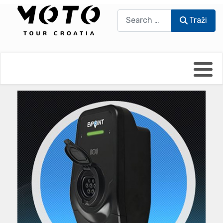
Traži
Traži
Bikers world
Berti Džidić - Desmo
Video blog
Damir Pritišanac - Prile
UmPaDrum
Damir Žerić - ELPASSO
Moto servisi
Dario Dinter - Moto TOZ
Impressum
Igor Kreč - UmPaDrum
Moto putopisi
Igor Kukec Brmbi
Vikend vožnje
Slaven Gajdek