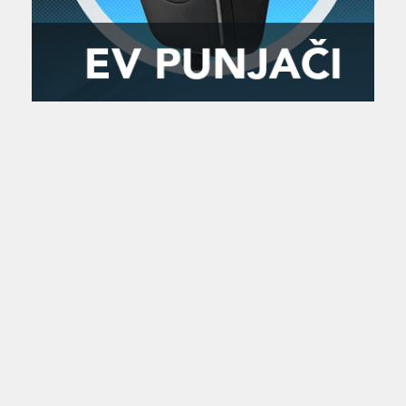
Zanimljivost
MTC - Moto Tour Croatia
Najave i noviteti
Savjeti i preporuke