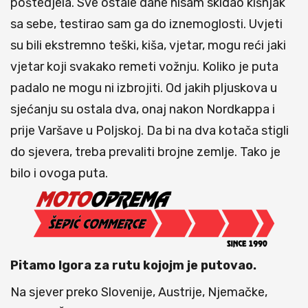
poštedjela. Sve ostale dane nisam skidao kišnjak
sa sebe, testirao sam ga do iznemoglosti. Uvjeti
su bili ekstremno teški, kiša, vjetar, mogu reći jaki
vjetar koji svakako remeti vožnju. Koliko je puta
padalo ne mogu ni izbrojiti. Od jakih pljuskova u
sjećanju su ostala dva, onaj nakon Nordkappa i
prije Varšave u Poljskoj. Da bi na dva kotača stigli
do sjevera, treba prevaliti brojne zemlje. Tako je
bilo i ovoga puta.
Pitamo Igora za rutu kojojm je putovao.
Na sjever preko Slovenije, Austrije, Njemačke,