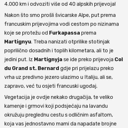
4.000 km i odvoziti više od 40 alpskih prijevoja!
Nakon što smo prošli švicarske Alpe, put prema
francuskim prijevojima vodi cestom po nizinama
koje se protežu od
Furkapassa
prema
Martignyu
. Treba nanizati otprilike stotinjak
poprilično dosadnih i toplih kilometara, ali to je
jedini put. Iz
Martignyja
se ide preko prijevoja
Col
du Grand st. Bernard
gdje pri prijelazu preko
vrha uz predivno jezero ulazimo u Italiju, ali se,
zapravo, već tu osjeti francuski ugođaj.
Vegetacija je ovdje nekako drugačija, te veliko
kamenje i grmovi koji podsjećaju na lavandu
okružuju preglednu cestu s odličnim asfaltom,
koja vas jednostavno mami da napadate brojne