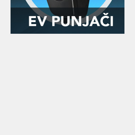
Zanimljivost
MTC - Moto Tour Croatia
Najave i noviteti
Savjeti i preporuke