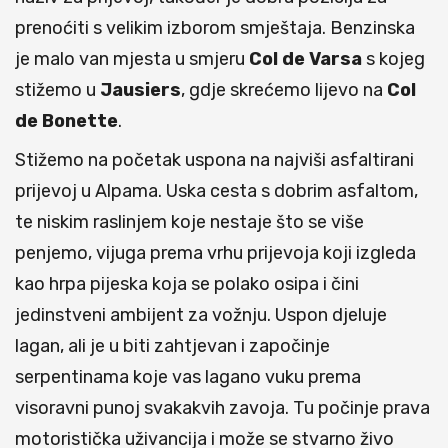
prenoćiti s velikim izborom smještaja. Benzinska
je malo van mjesta u smjeru
Col de Varsa
s kojeg
stižemo u
Jausiers
, gdje skrećemo lijevo na
Col
de Bonette
.
Stižemo na početak uspona na najviši asfaltirani
prijevoj u Alpama. Uska cesta s dobrim asfaltom,
te niskim raslinjem koje nestaje što se više
penjemo, vijuga prema vrhu prijevoja koji izgleda
kao hrpa pijeska koja se polako osipa i čini
jedinstveni ambijent za vožnju. Uspon djeluje
lagan, ali je u biti zahtjevan i započinje
serpentinama koje vas lagano vuku prema
visoravni punoj svakakvih zavoja. Tu počinje prava
motoristička uživancija i može se stvarno živo