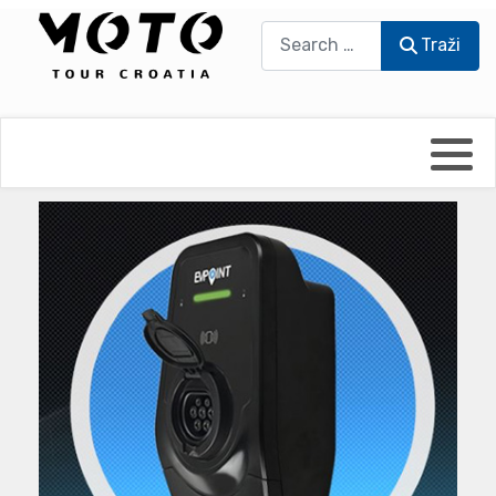
Traži
Traži
Bikers world
Berti Džidić - Desmo
Video blog
Damir Pritišanac - Prile
UmPaDrum
Damir Žerić - ELPASSO
Moto servisi
Dario Dinter - Moto TOZ
Impressum
Igor Kreč - UmPaDrum
Moto putopisi
Igor Kukec Brmbi
Vikend vožnje
Slaven Gajdek