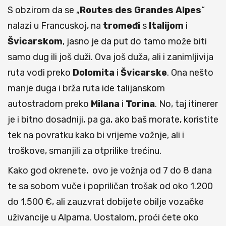
S obzirom da se „
Routes des Grandes Alpes
“
nalazi u Francuskoj, na
tromeđi
s
Italijom
i
Švicarskom
, jasno je da put do tamo može biti
samo dug ili još duži. Ova još duža, ali i zanimljivija
ruta vodi preko
Dolomita
i
Švicarske
. Ona nešto
manje duga i brža ruta ide talijanskom
autostradom preko
Milana
i
Torina
. No, taj itinerer
je i bitno dosadniji, pa ga, ako baš morate, koristite
tek na povratku kako bi vrijeme vožnje, ali i
troškove, smanjili za otprilike trećinu.
Kako god okrenete, ovo je vožnja od 7 do 8 dana
te sa sobom vuče i popriličan trošak od oko 1.200
do 1.500 €, ali zauzvrat dobijete obilje vozačke
uživancije u Alpama. Uostalom, proći ćete oko