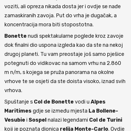
voziti, ali opreza nikada dosta jer i ovdje se nađe
zamaskiranih zavoja. Put do vrha je dugačak, a
koncentracija mora biti stopostotna.
Bonette
nudi spektakularne poglede kroz zavoje
dok finalni dio uspona izgleda kao da ste na nekoj
drugoj planeti. Tu vam preostaje još samo pješice
potegnuti do vidikovac na samom vrhu na 2.860
m n/m, s kojega se pruža panorama na okolne
vrhove te se osjeti da ste doista visoko, iznad svih
vrhova.
Spuštanje s
Col de Bonette
vodi u
Alpes
Maritimes
gdje se između mjesta
La Bollene-
Vesubie
i
Sospel
nalazi legendarni
Col de Turini
koji je poznata dionica
relija Monte-Carlo
. Ovdje