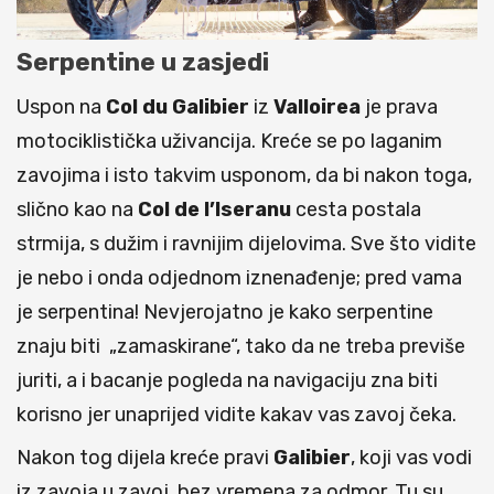
Serpentine u zasjedi
Uspon na
Col du Galibier
iz
Valloirea
je prava
motociklistička uživancija. Kreće se po laganim
zavojima i isto takvim usponom, da bi nakon toga,
slično kao na
Col de l’Iseranu
cesta postala
strmija, s dužim i ravnijim dijelovima. Sve što vidite
je nebo i onda odjednom iznenađenje; pred vama
je serpentina! Nevjerojatno je kako serpentine
znaju biti „zamaskirane“, tako da ne treba previše
juriti, a i bacanje pogleda na navigaciju zna biti
korisno jer unaprijed vidite kakav vas zavoj čeka.
Nakon tog dijela kreće pravi
Galibier
, koji vas vodi
iz zavoja u zavoj, bez vremena za odmor. Tu su