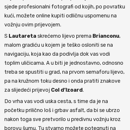
sjede profesionalni fotografi od kojih, po povratku
kući, možete online kupiti odličnu uspomenu na
vožnju ovim prijevojem.
S
Lautareta
skrećemo lijevo prema
Brianconu
,
malom gradiću u kojem je teško osloniti se na
navigaciju, koja kao da podivlja dok vas vodi
toplim uličicama. A u biti je jednostavno, odnosno
treba se spustiti u grad, na prvom semaforu lijevo,
pa na kružnom toku desno i onda pratiti znakove
za slijedeći prijevoj
Col d’Izoard
.
Do vrha vas vodi uska cesta, s time da je na
početku prilično loš i grbav asfalt, da bi se ubrzo
nakon toga sve pretvorilo u predivnu vožnju kroz
borovu šumu. Tu stvarno možete potegnuti na