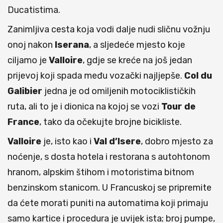
Ducatistima.
Zanimljiva cesta koja vodi dalje nudi sličnu vožnju
onoj nakon
Iserana
, a sljedeće mjesto koje
ciljamo je
Valloire
, gdje se kreće na još jedan
prijevoj koji spada među vozački najljepše.
Col du
Galibier
jedna je od omiljenih motociklističkih
ruta, ali to je i dionica na kojoj se vozi
Tour de
France
, tako da očekujte brojne bicikliste.
Valloire
je, isto kao i
Val d’Isere
, dobro mjesto za
noćenje, s dosta hotela i restorana s autohtonom
hranom, alpskim štihom i motoristima bitnom
benzinskom stanicom. U Francuskoj se pripremite
da ćete morati puniti na automatima koji primaju
samo kartice i procedura je uvijek ista; broj pumpe,