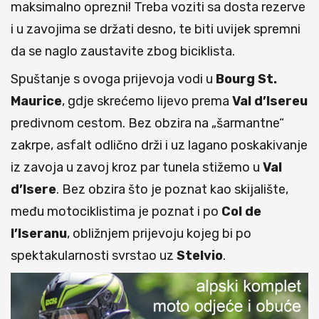
maksimalno oprezni! Treba voziti sa dosta rezerve
i u zavojima se držati desno, te biti uvijek spremni
da se naglo zaustavite zbog biciklista.
Spuštanje s ovoga prijevoja vodi u
Bourg St.
Maurice
, gdje skrećemo lijevo prema
Val d’Isereu
predivnom cestom. Bez obzira na „šarmantne“
zakrpe, asfalt odlično drži i uz lagano poskakivanje
iz zavoja u zavoj kroz par tunela stižemo u
Val
d’Isere
. Bez obzira što je poznat kao skijalište,
među motociklistima je poznat i po
Col de
l’Iseranu
, obližnjem prijevoju kojeg bi po
spektakularnosti svrstao uz
Stelvio
.