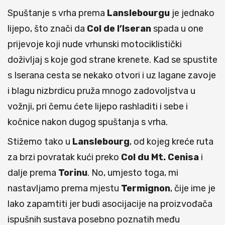
Spuštanje s vrha prema
Lanslebourgu
je jednako
lijepo, što znači da
Col de l’Iseran
spada u one
prijevoje koji nude vrhunski motociklistički
doživljaj s koje god strane krenete. Kad se spustite
s Iserana cesta se nekako otvori i uz lagane zavoje
i blagu nizbrdicu pruža mnogo zadovoljstva u
vožnji, pri čemu ćete lijepo rashladiti i sebe i
kočnice nakon dugog spuštanja s vrha.
Stižemo tako u
Lanslebourg
, od kojeg kreće ruta
za brzi povratak kući preko
Col du Mt. Cenisa
i
dalje prema
Torinu
. No, umjesto toga, mi
nastavljamo prema mjestu
Termignon
, čije ime je
lako zapamtiti jer budi asocijacije na proizvođača
ispušnih sustava posebno poznatih među