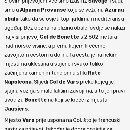
S ovim prijevojem već smo izašli iz
Savoije
, i sada
smo u
Alpama Provanse
koje se vežu na
Azurnu
obalu
tako da se osjeti toplija klima i mediteranski
ugođaj. Bez obzira na blizinu obale, ovdje se nalazi
najviši prijevoj
Col de Bonette
s 2.802 metara
nadmorske visine, a prema kojem krećemo
zavojitom cestom u dolini. Ta cesta je na nekim
mjestima uklesana u stijene i svako toliko
začinjena kamenim tunelom u stilu
Rute
Napoleona
. Slijedi
Col de Vars
preko kojeg je
sjajna vožnja s malo lakšim zavojima, a to je i pravi
uvod za
Bonette
na koji se kreće iz mjesta
Jausiers
.
Mjesto
Vars
prije uspona na Col, što je francuski
naziv za prijevoj, također je dobra pozicija za