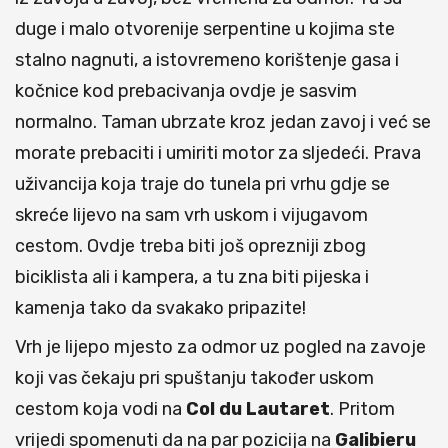
duge i malo otvorenije serpentine u kojima ste
stalno nagnuti, a istovremeno korištenje gasa i
kočnice kod prebacivanja ovdje je sasvim
normalno. Taman ubrzate kroz jedan zavoj i već se
morate prebaciti i umiriti motor za sljedeći. Prava
uživancija koja traje do tunela pri vrhu gdje se
skreće lijevo na sam vrh uskom i vijugavom
cestom. Ovdje treba biti još oprezniji zbog
biciklista ali i kampera, a tu zna biti pijeska i
kamenja tako da svakako pripazite!
Vrh je lijepo mjesto za odmor uz pogled na zavoje
koji vas čekaju pri spuštanju također uskom
cestom koja vodi na
Col du Lautaret
. Pritom
vrijedi spomenuti da na par pozicija na
Galibieru