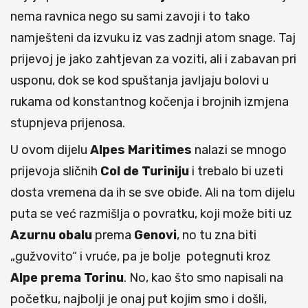
nema ravnica nego su sami zavoji i to tako
namješteni da izvuku iz vas zadnji atom snage. Taj
prijevoj je jako zahtjevan za voziti, ali i zabavan pri
usponu, dok se kod spuštanja javljaju bolovi u
rukama od konstantnog kočenja i brojnih izmjena
stupnjeva prijenosa.
U ovom dijelu
Alpes Maritimes
nalazi se mnogo
prijevoja sličnih
Col de Turiniju
i trebalo bi uzeti
dosta vremena da ih se sve obiđe. Ali na tom dijelu
puta se već razmišlja o povratku, koji može biti uz
Azurnu obalu
prema
Genovi
, no tu zna biti
„gužvovito“ i vruće, pa je bolje potegnuti kroz
Alpe prema Torinu
. No, kao što smo napisali na
početku, najbolji je onaj put kojim smo i došli,