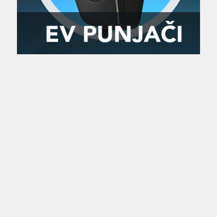
Zanimljivost
MTC - Moto Tour Croatia
Najave i noviteti
Savjeti i preporuke