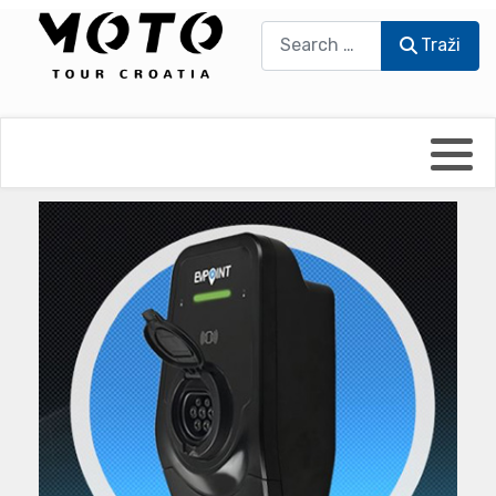
Traži
Traži
Bikers world
Berti Džidić - Desmo
Video blog
Damir Pritišanac - Prile
UmPaDrum
Damir Žerić - ELPASSO
Moto servisi
Dario Dinter - Moto TOZ
Impressum
Igor Kreč - UmPaDrum
Moto putopisi
Igor Kukec Brmbi
Vikend vožnje
Slaven Gajdek