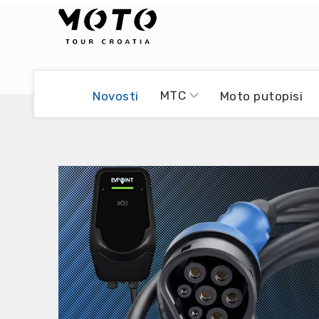
Bikers world
Berti Džidić - Desmo
MTC
Novosti
Moto putopisi
Video blog
Damir Pritišanac - Prile
UmPaDrum
Damir Žerić - ELPASSO
Moto servisi
Dario Dinter - Moto TOZ
Impressum
Igor Kreč - UmPaDrum
Moto putopisi
Igor Kukec Brmbi
Vikend vožnje
Slaven Gajdek