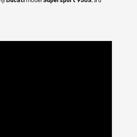
iji
Ducati
model
Supersport
950S
, a u