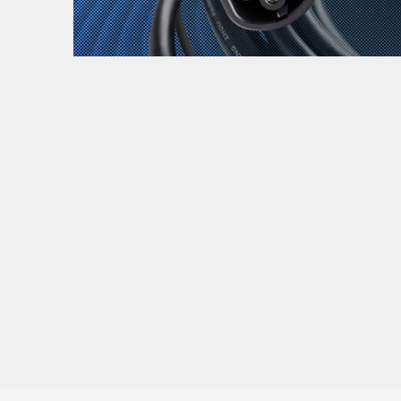
Zanimljivost
MTC - Moto Tour Croatia
Najave i noviteti
Savjeti i preporuke