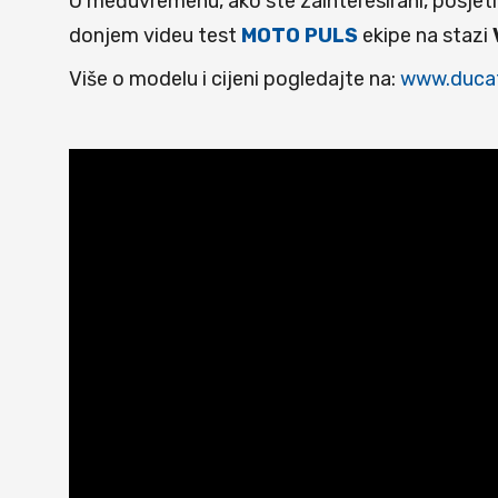
U međuvremenu, ako ste zainteresirani, posjet
donjem videu test
MOTO PULS
ekipe na stazi
Više o modelu i cijeni pogledajte na:
www.ducat