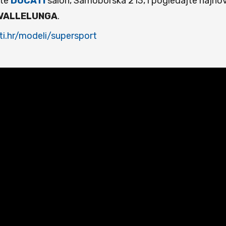
ite
DUCATI
salon, Samoborska 213, i pogledajte najnov
VALLELUNGA
.
i.hr/modeli/supersport