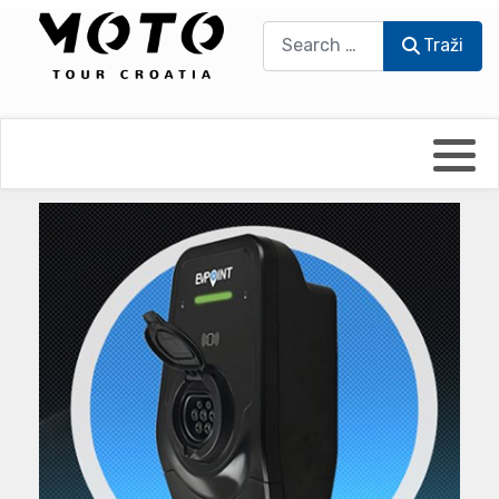
Traži
Traži
Bikers world
Berti Džidić - Desmo
Video blog
Damir Pritišanac - Prile
UmPaDrum
Damir Žerić - ELPASSO
Moto servisi
Dario Dinter - Moto TOZ
Impressum
Igor Kreč - UmPaDrum
Moto putopisi
Igor Kukec Brmbi
Vikend vožnje
Slaven Gajdek