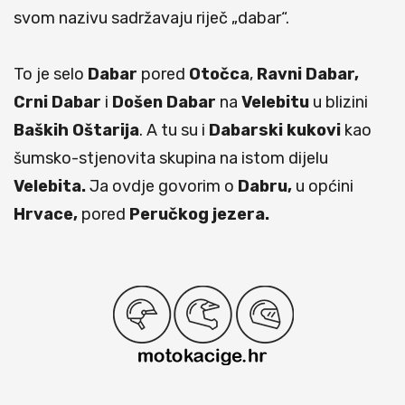
svom nazivu sadržavaju riječ „dabar“.
To je selo
Dabar
pored
Otočca
,
Ravni Dabar,
Crni Dabar
i
Došen Dabar
na
Velebitu
u blizini
Baških
Oštarija
. A tu su i
Dabarski kukovi
kao
šumsko-stjenovita skupina na istom dijelu
Velebita.
Ja ovdje govorim o
Dabru,
u općini
Hrvace,
pored
Peručkog jezera.