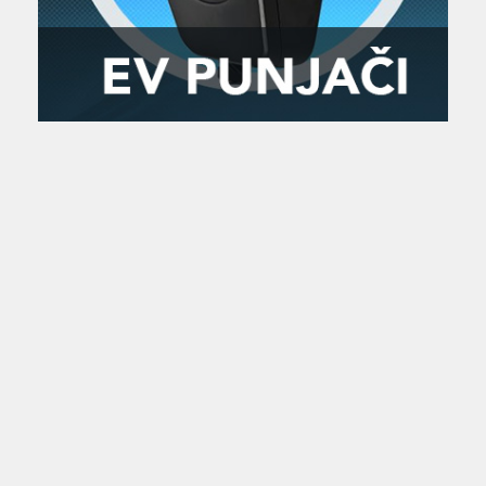
Zanimljivost
MTC - Moto Tour Croatia
Najave i noviteti
Savjeti i preporuke