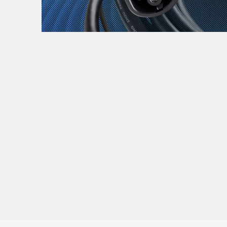
Zanimljivost
MTC - Moto Tour Croatia
Najave i noviteti
Savjeti i preporuke