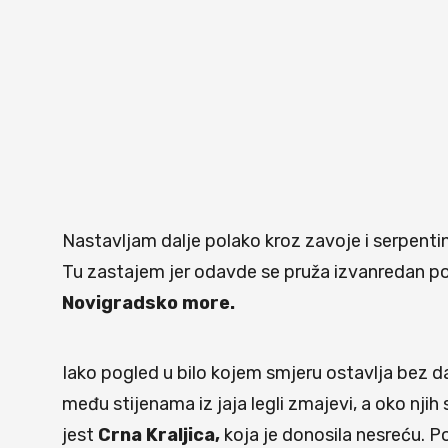
Nastavljam dalje polako kroz zavoje i serpent
Tu zastajem jer odavde se pruža izvanredan p
Novigradsko more.
Iako pogled u bilo kojem smjeru ostavlja bez d
među stijenama iz jaja legli zmajevi, a oko njih s
jest
Crna Kraljica,
koja je donosila nesreću. Po