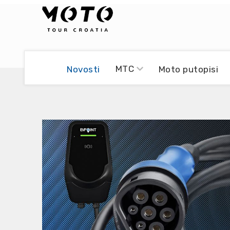
Bikers world
Berti Džidić - Desmo
MTC
Novosti
Moto putopisi
Video blog
Damir Pritišanac - Prile
UmPaDrum
Damir Žerić - ELPASSO
Moto servisi
Dario Dinter - Moto TOZ
Impressum
Igor Kreč - UmPaDrum
Moto putopisi
Igor Kukec Brmbi
Vikend vožnje
Slaven Gajdek