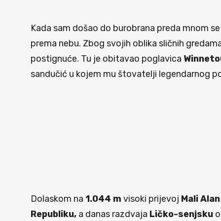
Kada sam došao do burobrana preda mnom se 
prema nebu. Zbog svojih oblika sličnih gredama
postignuće. Tu je obitavao poglavica
Winneto
sandučić u kojem mu štovatelji legendarnog po
Dolaskom na
1.044 m
visoki prijevoj
Mali Alan
Republiku,
a danas razdvaja
Ličko-senjsku
o