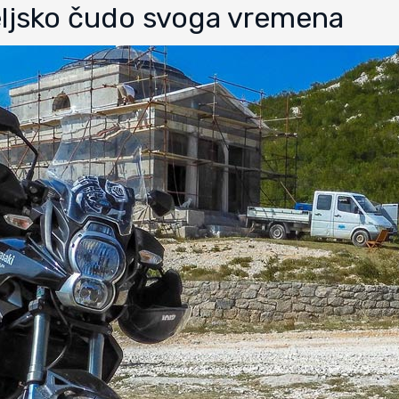
eljsko čudo svoga vremena