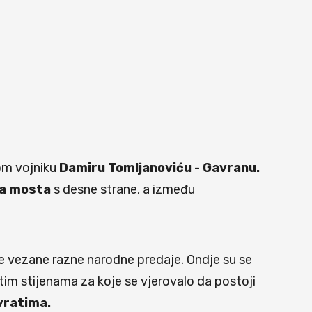
om vojniku
Damiru Tomljanoviću
-
Gavranu.
ka mosta
s desne strane, a između
ne vezane razne narodne predaje. Ondje su se
 tim stijenama za koje se vjerovalo da postoji
 vratima.