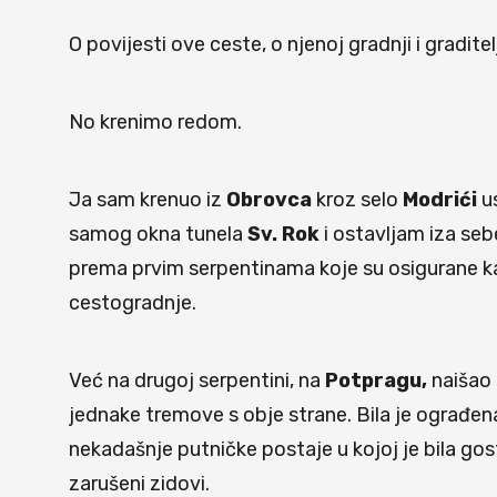
O povijesti ove ceste, o njenoj gradnji i gradite
No krenimo redom.
Ja sam krenuo iz
Obrovca
kroz selo
Modrići
us
samog okna tunela
Sv. Rok
i ostavljam iza se
prema prvim serpentinama koje su osigurane ka
cestogradnje.
Već na drugoj serpentini, na
Potpragu,
naišao
jednake tremove s obje strane. Bila je ograđena
nekadašnje putničke postaje u kojoj je bila go
zarušeni zidovi.