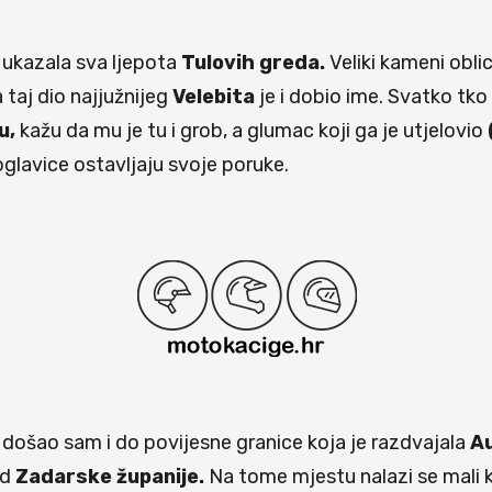
ukazala sva ljepota
Tulovih greda.
Veliki kameni obli
 taj dio najjužnijeg
Velebita
je i dobio ime. Svatko tk
u,
kažu da mu je tu i grob, a glumac koji ga je utjelovio
glavice ostavljaju svoje poruke.
došao sam i do povijesne granice koja je razdvajala
A
d
Zadarske županije.
Na tome mjestu nalazi se mali k