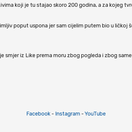
zivima koji je tu stajao skoro 200 godina, a za kojeg 
animljiv poput uspona jer sam cijelim putem bio u ličko
je smjer iz Like prema moru zbog pogleda i zbog same d
Facebook
-
Instagram
-
YouTube