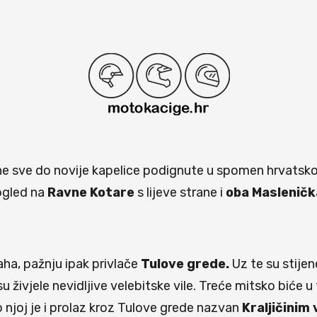
ine sve do novije kapelice podignute u spomen hrvatsk
ogled na
Ravne Kotare
s lijeve strane i
oba Maslenič
aha, pažnju ipak privlače
Tulove grede.
Uz te su stije
u živjele nevidljive
velebitske vile. Treće mitsko biće u
 njoj je i prolaz kroz Tulove grede nazvan
Kraljičinim