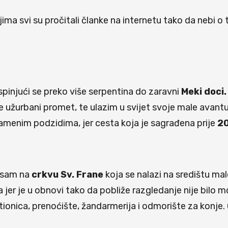
ljima svi su pročitali članke na internetu tako da nebi o
pinjući se preko više serpentina do zaravni
Meki doci.
be užurbani promet, te ulazim u svijet svoje male ava
menim podzidima, jer cesta koja je sagrađena prije
20
 sam na
crkvu Sv. Frane
koja se nalazi na središtu ma
 jer je u obnovi tako da pobliže razgledanje nije bilo 
stionica, prenoćište, žandarmerija i odmorište za konje