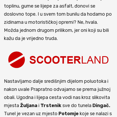
toplinu, gume se lijepe za asfalt, đonovi se
doslovno tope. I u svem tom bunilu da hodamo po
zidinama u motorističkoj opremi? Ne, hvala.
Možda jednom drugom prilikom, jer oni koji su bili
kažu da je vrijedno truda.
Nastavljamo dalje središnjim dijelom poluotoka i
nakon uvale Prapratno odvajamo se prema južnoj
obali. Ugodna i lijepa cesta vodi nas kroz slikovita
mjesta
Žuljana
i
Trstenik
sve do tunela
Dingač.
Tunel je vezan uz mjesto
Potomje
koje se nalazi s