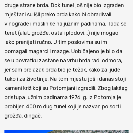
druge strane brda. Dok tunel još nije bio izgrađen
mještani su išli preko brda kako bi obrađivali
vinograde i maslinike na južnim padinama. Tada se
teret (alat, grožđe, ostali plodovi...) nije mogao
lako prenijeti ručno. U tim poslovima su im
pomagali magarci i mazge. Uobičajeno je bilo da
se u povratku zastane na vrhu brda radi odmora,
jer sam prelazak brda bio je težak, kako za ljude
tako i za životinje. Na tom mjestu još i danas stoji
kameni križ koji su Potomjani izgradili. Zbog lakšeg
pristupa južnim padinama 1976. g. iz Potomja je
probijen 400 m dug tunel koji je nazvan po sorti
grožđa, dingač.