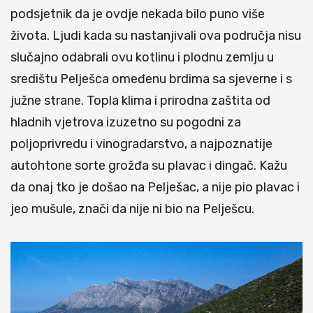
podsjetnik da je ovdje nekada bilo puno više
života. Ljudi kada su nastanjivali ova područja nisu
slučajno odabrali ovu kotlinu i plodnu zemlju u
središtu Pelješca omeđenu brdima sa sjeverne i s
južne strane. Topla klima i prirodna zaštita od
hladnih vjetrova izuzetno su pogodni za
poljoprivredu i vinogradarstvo, a najpoznatije
autohtone sorte grožđa su plavac i dingač. Kažu
da onaj tko je došao na Pelješac, a nije pio plavac i
jeo mušule, znači da nije ni bio na Pelješcu.