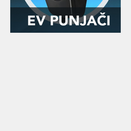
Zanimljivost
MTC - Moto Tour Croatia
Najave i noviteti
Savjeti i preporuke