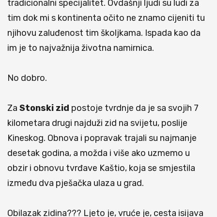
tradicionalni specijalitet. Ovdašnji ljudi su ludi za
tim dok mi s kontinenta očito ne znamo cijeniti tu
njihovu zaluđenost tim školjkama. Ispada kao da
im je to najvažnija životna namirnica.
No dobro.
Za
Stonski zid
postoje tvrdnje da je sa svojih 7
kilometara drugi najduži zid na svijetu, poslije
Kineskog. Obnova i popravak trajali su najmanje
desetak godina, a možda i više ako uzmemo u
obzir i obnovu tvrđave Kaštio, koja se smjestila
između dva pješačka ulaza u grad.
Obilazak zidina??? Ljeto je, vruće je, cesta isijava