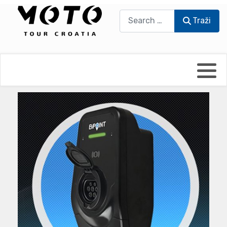
Traži
Traži
Bikers world
Berti Džidić - Desmo
Video blog
Damir Pritišanac - Prile
UmPaDrum
Damir Žerić - ELPASSO
Moto servisi
Dario Dinter - Moto TOZ
Impressum
Igor Kreč - UmPaDrum
Moto putopisi
Igor Kukec Brmbi
Vikend vožnje
Slaven Gajdek