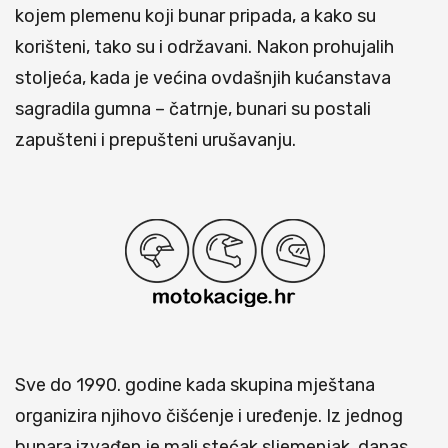
kojem plemenu koji bunar pripada, a kako su
korišteni, tako su i održavani. Nakon prohujalih
stoljeća, kada je većina ovdašnjih kućanstava
sagradila gumna – čatrnje, bunari su postali
zapušteni i prepušteni urušavanju.
Sve do 1990. godine kada skupina mještana
organizira njihovo čišćenje i uređenje. Iz jednog
bunara izvađen je mali stećak sljemenjak, danas