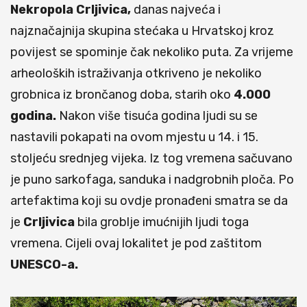
Nekropola Crljivica,
danas najveća i
najznačajnija skupina stećaka u Hrvatskoj kroz
povijest se spominje čak nekoliko puta. Za vrijeme
arheoloških istraživanja otkriveno je nekoliko
grobnica iz brončanog doba, starih oko
4.000
godina.
Nakon više tisuća godina ljudi su se
nastavili pokapati na ovom mjestu u 14. i 15.
stoljeću srednjeg vijeka. Iz tog vremena sačuvano
je puno sarkofaga, sanduka i nadgrobnih ploča. Po
artefaktima koji su ovdje pronađeni smatra se da
je
Crljivica
bila groblje imućnijih ljudi toga
vremena. Cijeli ovaj lokalitet je pod zaštitom
UNESCO-a.