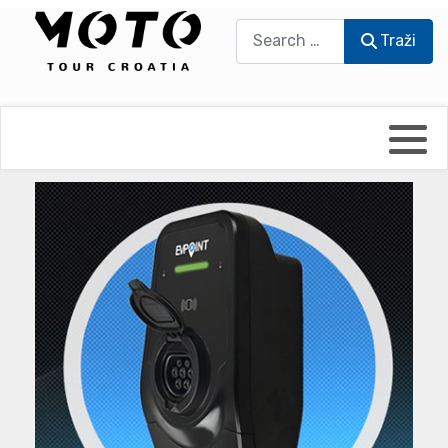
Traži
Traži
Bikers world
Berti Džidić - Desmo
Video blog
Damir Pritišanac - Prile
UmPaDrum
Damir Žerić - ELPASSO
Moto servisi
Dario Dinter - Moto TOZ
Impressum
Igor Kreč - UmPaDrum
Moto putopisi
Igor Kukec Brmbi
Vikend vožnje
Slaven Gajdek