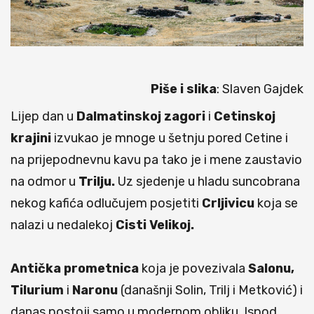
Piše i slika
: Slaven Gajdek
Lijep dan u
Dalmatinskoj zagori
i
Cetinskoj
krajini
izvukao je mnoge u šetnju pored Cetine i
na prijepodnevnu kavu pa tako je i mene zaustavio
na odmor u
Trilju.
Uz sjedenje u hladu suncobrana
nekog kafića odlučujem posjetiti
Crljivicu
koja se
nalazi u nedalekoj
Cisti Velikoj.
Antička prometnica
koja je povezivala
Salonu,
Tilurium
i
Naronu
(današnji Solin, Trilj i Metković) i
danas postoji samo u modernom obliku. Ispod