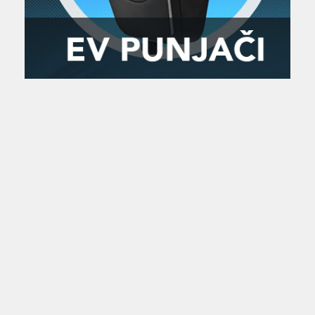
Zanimljivost
MTC - Moto Tour Croatia
Najave i noviteti
Savjeti i preporuke