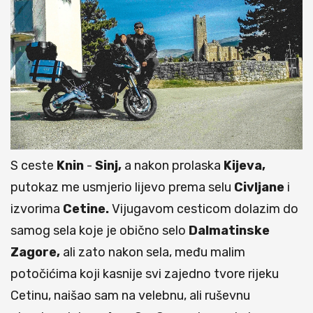
S ceste
Knin
-
Sinj,
a nakon prolaska
Kijeva,
putokaz me usmjerio lijevo prema selu
Civljane
i
izvorima
Cetine.
Vijugavom cesticom dolazim do
samog sela koje je obično selo
Dalmatinske
Zagore,
ali zato nakon sela, među malim
potočićima koji kasnije svi zajedno tvore rijeku
Cetinu, naišao sam na velebnu, ali ruševnu