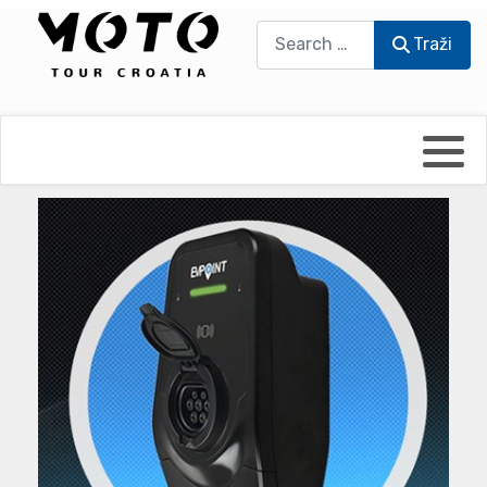
Traži
Traži
Bikers world
Berti Džidić - Desmo
Video blog
Damir Pritišanac - Prile
UmPaDrum
Damir Žerić - ELPASSO
Moto servisi
Dario Dinter - Moto TOZ
Impressum
Igor Kreč - UmPaDrum
Moto putopisi
Igor Kukec Brmbi
Vikend vožnje
Slaven Gajdek