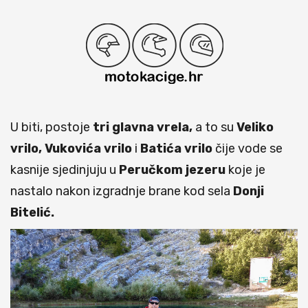
U biti, postoje
tri glavna vrela,
a to su
Veliko
vrilo, Vukovića vrilo
i
Batića vrilo
čije vode se
kasnije sjedinjuju u
Peručkom jezeru
koje je
nastalo nakon izgradnje brane kod sela
Donji
Bitelić.