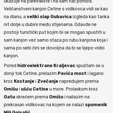
ukazuje na parkiralište i na sam rub ponora.
Veličanstveni kanjon Cetine s vidikovca vidi se kao
na dlanu, a
veliki slap Gubavica
izgleda kao tanka
nit dolje u dubini među stijenama. Odavde ne
postoji turistički put kojim bi se mogao spustiti u
sam kanjon već samo staza po rubu kanjona koja i
sama po sebi čini se dovoljna da bi se lijepo vidio
kanjon.
Pored
hidroelektrane Kraljevac
spuštam se u
donji tok Cetine, prelazim
Pavića most
i lagano
kroz
Kostanje
i
Zvečanje
napredujem prema
Omišu
i
ušću Cetine
u more. Prolaskom kroz
Gatu
skrećem prema
Omišu
i nailazim na
prekrasan vidikovac na kojem se nalazi
spomenik
Mili Gojsalić.