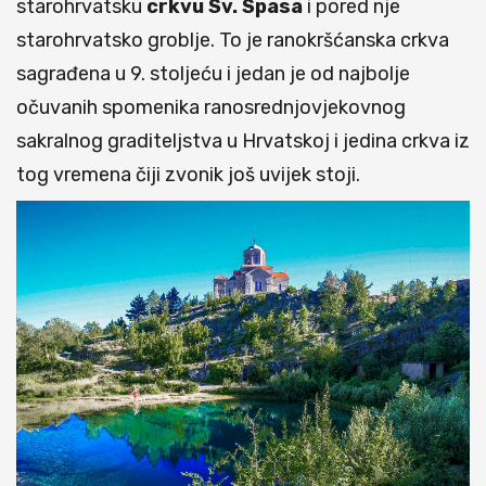
starohrvatsku
crkvu Sv. Spasa
i pored nje
starohrvatsko groblje. To je ranokršćanska crkva
sagrađena u 9. stoljeću i jedan je od najbolje
očuvanih spomenika ranosrednjovjekovnog
sakralnog graditeljstva u Hrvatskoj i jedina crkva iz
tog vremena čiji zvonik još uvijek stoji.