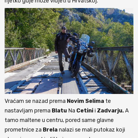
rijetko gdje može vidjeti u Hrvatskoj.
Vraćam se nazad prema
Novim Selima
te
nastavljam prema
Blatu
Na
Cetini
i
Zadvarju.
A
tamo maltene u centru, pored same glavne
prometnice za
Brela
nalazi se mali putokaz koji