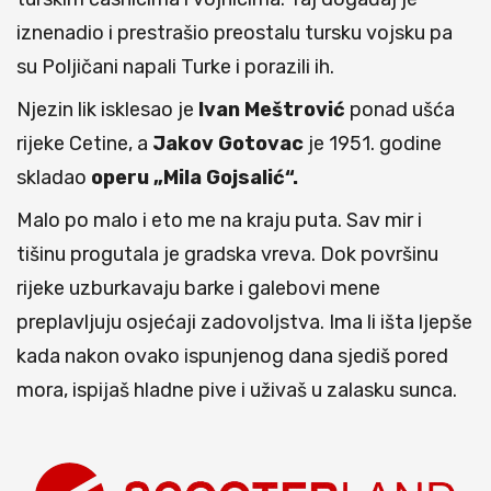
iznenadio i prestrašio preostalu tursku vojsku pa
su Poljičani napali Turke i porazili ih.
Njezin lik isklesao je
Ivan
Meštrović
ponad ušća
rijeke Cetine, a
Jakov Gotovac
je 1951. godine
skladao
operu „Mila Gojsalić“.
Malo po malo i eto me na kraju puta. Sav mir i
tišinu progutala je gradska vreva. Dok površinu
rijeke uzburkavaju barke i galebovi mene
preplavljuju osjećaji zadovoljstva. Ima li išta ljepše
kada nakon ovako ispunjenog dana sjediš pored
mora, ispijaš hladne pive i uživaš u zalasku sunca.