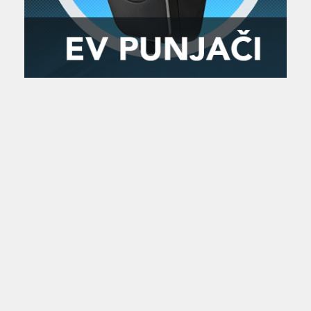
Zanimljivost
MTC - Moto Tour Croatia
Najave i noviteti
Savjeti i preporuke