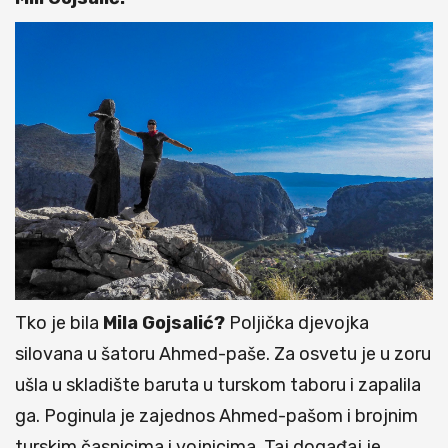
Tko je bila
Mila Gojsalić?
Poljička djevojka
silovana u šatoru Ahmed-paše. Za osvetu je u zoru
ušla u skladište baruta u turskom taboru i zapalila
ga. Poginula je zajednos Ahmed-pašom i brojnim
turskim časnicima i vojnicima. Taj događaj je