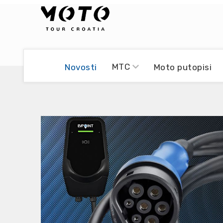
Bikers world
Berti Džidić - Desmo
MTC
Novosti
Moto putopisi
Video blog
Damir Pritišanac - Prile
UmPaDrum
Damir Žerić - ELPASSO
Moto servisi
Dario Dinter - Moto TOZ
Impressum
Igor Kreč - UmPaDrum
Moto putopisi
Igor Kukec Brmbi
Vikend vožnje
Slaven Gajdek