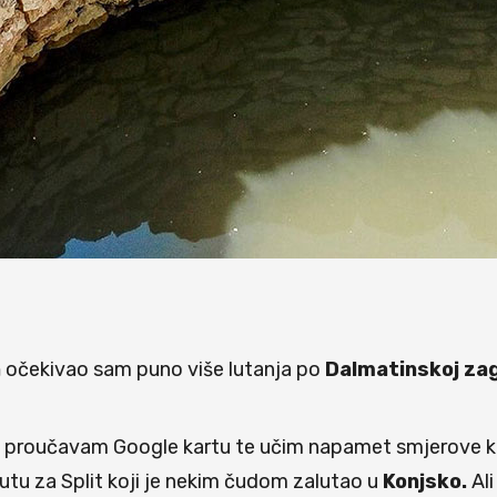
a
očekivao sam puno više lutanja po
Dalmatinskoj zag
o proučavam Google kartu te učim napamet smjerove kret
utu za Split koji je nekim čudom zalutao u
Konjsko.
Ali