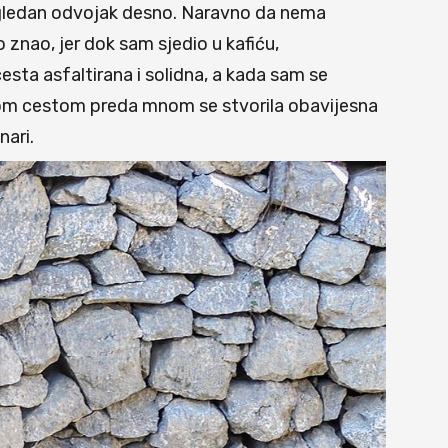
gledan odvojak desno. Naravno da nema
to znao, jer dok sam sjedio u kafiću,
esta asfaltirana i solidna, a kada sam se
lom cestom preda mnom se stvorila obavijesna
nari.