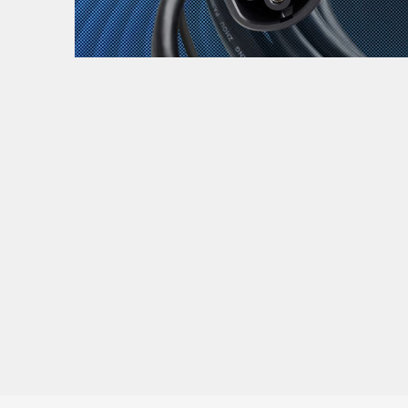
Zanimljivost
MTC - Moto Tour Croatia
Najave i noviteti
Savjeti i preporuke