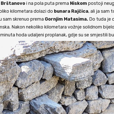
m
Brštanovo
i na pola puta prema
Niskom
postoji neu
liko kilometara dolazi do
bunara Rajčica
, ali ja sam 
 tu sam skrenuo prema
Gornjim Matasima.
Do tuda je c
amska. Nakon nekoliko kilometara vožnje solidnom bije
minuta hoda udaljeni proplanak, gdje su se smjestili bu