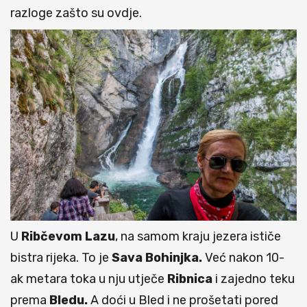
razloge zašto su ovdje.
U
Ribčevom
Lazu
, na samom kraju jezera ističe
bistra rijeka. To je
Sava Bohinjka.
Već nakon 10-
ak metara toka u nju utječe
Ribnica
i zajedno teku
prema
Bledu.
A doći u Bled i ne prošetati pored