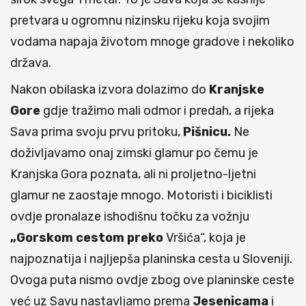
pretvara u ogromnu nizinsku rijeku koja svojim
vodama napaja životom mnoge gradove i nekoliko
država.
Nakon obilaska izvora dolazimo do
Kranjske
Gore
gdje tražimo mali odmor i predah, a rijeka
Sava prima svoju prvu pritoku,
Pišnicu.
Ne
doživljavamo onaj zimski glamur po čemu je
Kranjska Gora poznata, ali ni proljetno-ljetni
glamur ne zaostaje mnogo. Motoristi i biciklisti
ovdje pronalaze ishodišnu točku za vožnju
„Gorskom cestom preko
Vršića“, koja je
najpoznatija i najljepša planinska cesta u Sloveniji.
Ovoga puta nismo ovdje zbog ove planinske ceste
već uz Savu nastavljamo prema
Jesenicama
i