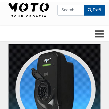
Traži
Traži
Bikers world
Berti Džidić - Desmo
Video blog
Damir Pritišanac - Prile
UmPaDrum
Damir Žerić - ELPASSO
Moto servisi
Dario Dinter - Moto TOZ
Impressum
Igor Kreč - UmPaDrum
Moto putopisi
Igor Kukec Brmbi
Vikend vožnje
Slaven Gajdek