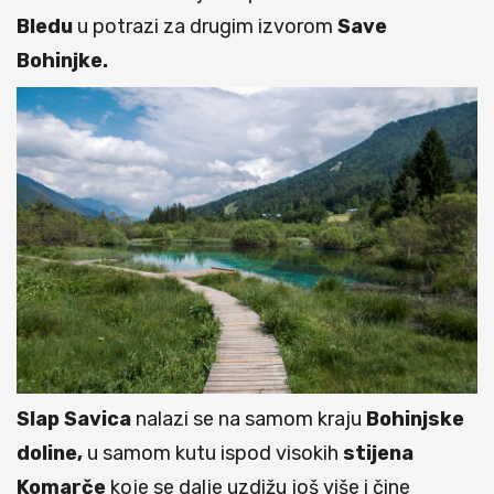
Bledu
u potrazi za drugim izvorom
Save
Bohinjke.
Slap Savica
nalazi se na samom kraju
Bohinjske
doline,
u samom kutu ispod visokih
stijena
Komarče
koje se dalje uzdižu još više i čine