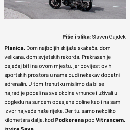
Piše i slika
: Slaven Gajdek
Planica.
Dom najboljih skijaša skakača, dom
velikana, dom svjetskih rekorda. Prekrasan je
osjećaj biti na ovom mjestu, jer povijest ovih
sportskih prostora u nama budi nekakav dodatni
adrenalin. U tom trenutku mislimo da bi se
najradije popeli na sve okolne vrhunce i uživali u
pogledu na suncem obasjane doline kao i na sam
izvor najveće naše rijeke. Jer tu, samo nekoliko
kilometara dalje, kod
Podkorena
pod
Vitrancem,
izvire Sava.