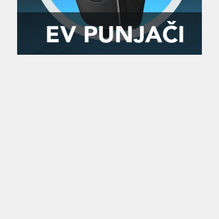
Zanimljivost
MTC - Moto Tour Croatia
Najave i noviteti
Savjeti i preporuke