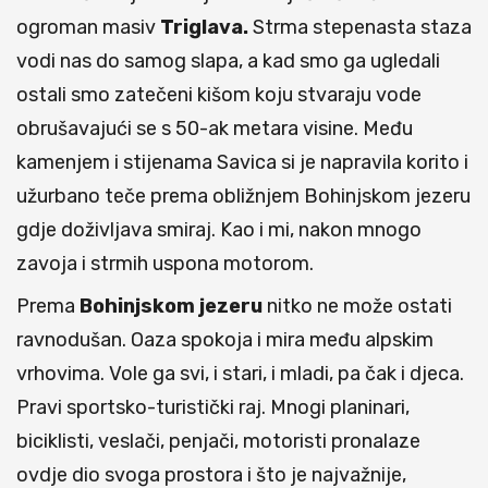
ogroman masiv
Triglava.
Strma stepenasta staza
vodi nas do samog slapa, a kad smo ga ugledali
ostali smo zatečeni kišom koju stvaraju vode
obrušavajući se s 50-ak metara visine. Među
kamenjem i stijenama Savica si je napravila korito i
užurbano teče prema obližnjem Bohinjskom jezeru
gdje doživljava smiraj. Kao i mi, nakon mnogo
zavoja i strmih uspona motorom.
Prema
Bohinjskom jezeru
nitko ne može ostati
ravnodušan. Oaza spokoja i mira među alpskim
vrhovima. Vole ga svi, i stari, i mladi, pa čak i djeca.
Pravi sportsko-turistički raj. Mnogi planinari,
biciklisti, veslači, penjači, motoristi pronalaze
ovdje dio svoga prostora i što je najvažnije,