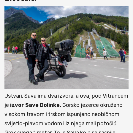
Ustvari, Sava ima dva izvora, a ovaj pod Vitrancem
je
izvor Save Dolinke.
Gorsko jezerce okruženo
visokom travom i trskom ispunjeno neobičnom
svijetlo-plavom vodom i iz njega mali potočić
širok svega 1 metar. To je Sava koja se kasnije