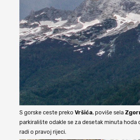
S gorske ceste preko
Vršića
, poviše sela
Zgor
parkiralište odakle se za desetak minuta hoda d
radi o pravoj rijeci.