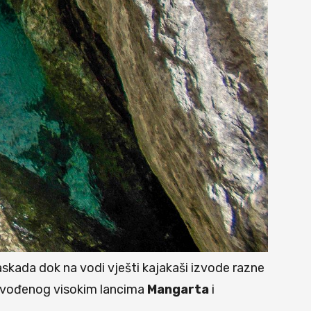
skada dok na vodi vješti kajakaši izvode razne
nadsvođenog visokim lancima
Mangarta
i