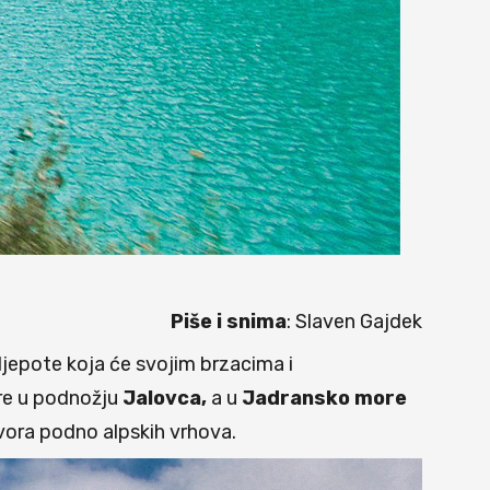
Piše i snima
: Slaven Gajdek
 ljepote koja će svojim brzacima i
ire u podnožju
Jalovca,
a u
Jadransko more
izvora podno alpskih vrhova.