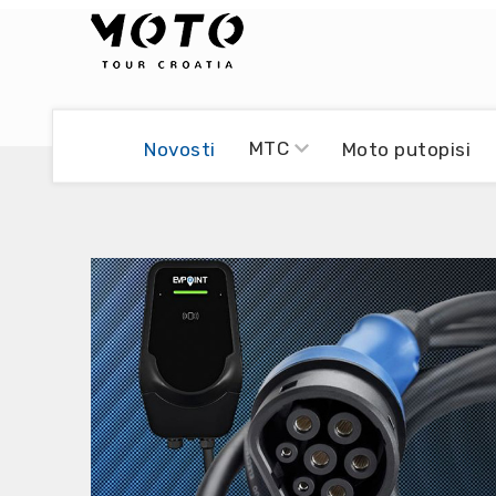
Bikers world
Berti Džidić - Desmo
MTC
Novosti
Moto putopisi
Video blog
Damir Pritišanac - Prile
UmPaDrum
Damir Žerić - ELPASSO
Moto servisi
Dario Dinter - Moto TOZ
Impressum
Igor Kreč - UmPaDrum
Moto putopisi
Igor Kukec Brmbi
Vikend vožnje
Slaven Gajdek