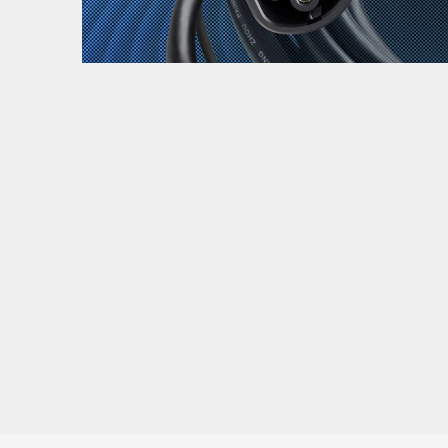
Zanimljivost
MTC - Moto Tour Croatia
Najave i noviteti
Savjeti i preporuke