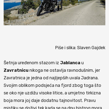
Piše i slika: Slaven Gajdek
Šetnja uređenom stazom iz
Jablanca
u
Zavratnicu
nikoga ne ostavlja ravnodušnim, jer
Zavratnica je jedna od najljepših uvala Jadrana.
Svojim oblikom podsjeća na fjord zbog toga što
se oko nje uzdižu visoke litice, a umjetno tirkizna
boja mora joj daje dodatnu tajnovitost. Pravu
mistiku se doživi tek kada se na dnu bistrog mora