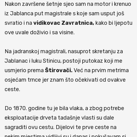
Nakon završene šetnje sjeo sam na motor i krenuo
iz Jablanca put magistrale s koje sam usput još
svratio i na
vidikovac Zavratnica,
kako bi ljepotu
ove uvale doživio i sa visine.
Na jadranskoj magistrali, nasuprot skretanju za
Jablanac i luku Stinicu, postoji putokaz koji me
usmjerio prema
Štirovači.
Već na prvim metrima
osjećam trnce jer znam što očekivati od ovakve
ceste.
Do 1870. godine tu je bila vlaka, a zbog potrebe
eksploatacije drveta tadašnje vlasti su dale
sagraditi ovu cestu. Dijelovi te prve ceste na
nekim mjestima vidljivi su i danas i pokušavam si