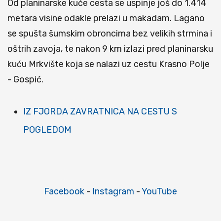
Od planinarske kuće cesta se uspinje još do 1.414
metara visine odakle prelazi u makadam. Lagano
se spušta šumskim obroncima bez velikih strmina i
oštrih zavoja, te nakon 9 km izlazi pred planinarsku
kuću Mrkvište koja se nalazi uz cestu Krasno Polje
- Gospić.
IZ FJORDA ZAVRATNICA NA CESTU S
POGLEDOM
Facebook
-
Instagram
-
YouTube