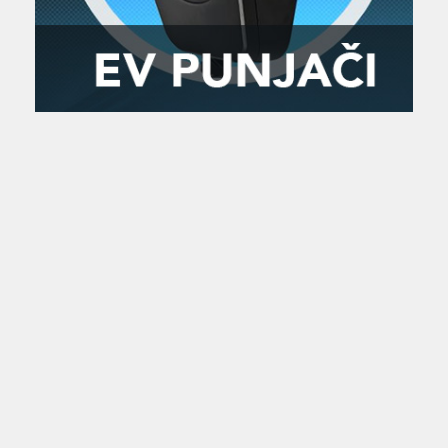
Zanimljivost
MTC - Moto Tour Croatia
Najave i noviteti
Savjeti i preporuke