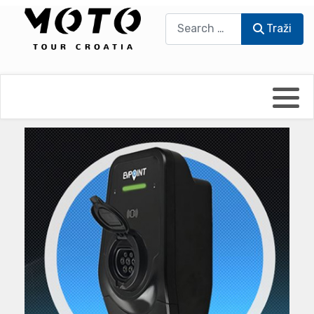
Traži
Traži
Bikers world
Berti Džidić - Desmo
Video blog
Damir Pritišanac - Prile
UmPaDrum
Damir Žerić - ELPASSO
Moto servisi
Dario Dinter - Moto TOZ
Impressum
Igor Kreč - UmPaDrum
Moto putopisi
Igor Kukec Brmbi
Vikend vožnje
Slaven Gajdek