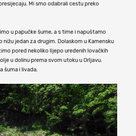
resijecaju. Mi smo odabrali cestu preko
imo u papučke šume, a s time i napuštamo
samo nižu jedan za drugim. Dolaskom u Kamensku
o pored nekoliko lijepo uređenih lovačkih
dolje u dolinu prema svom utoku u Orljavu.
a šuma i livada.