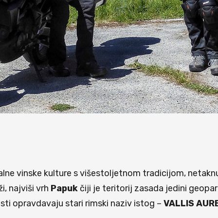
alne vinske kulture s višestoljetnom tradicijom, neta
, najviši vrh
Papuk
čiji je teritorij zasada jedini geopa
osti opravdavaju stari rimski naziv istog –
VALLIS AUR