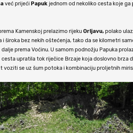
na
već prijeći
Papuk
jednom od nekoliko cesta koje ga p
rema Kamenskoj prelazimo rijeku
Orljavu,
polako ulaz
pa i široka bez nekih oštećenja, tako da se kilometri 
dalje prema Voćinu. U samom podnožju Papuka prolazim
cesta upratila tok riječice Brzaje koja doslovno brza 
št voziti se uz šum potoka i kombinaciju proljetnih miris