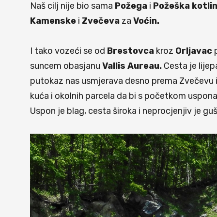
Naš cilj nije bio sama
Požega
i
Požeška kotli
Kamenske
i
Zvečeva
za
Voćin.
I tako vozeći se od
Brestovca
kroz
Orljavac
p
suncem obasjanu
Vallis Aureau.
Cesta je lije
putokaz nas usmjerava desno prema Zvečevu i 
kuća i okolnih parcela da bi s početkom uspona 
Uspon je blag, cesta široka i neprocjenjiv je gu