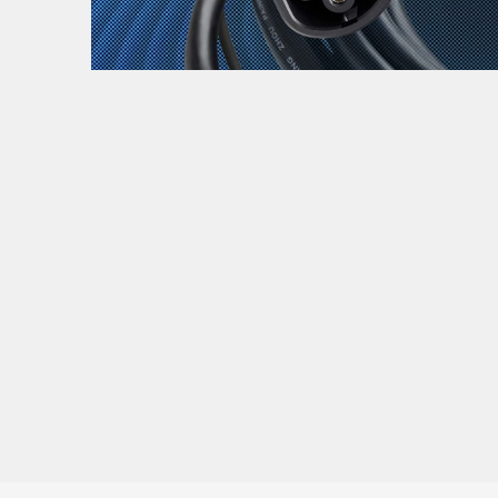
Zanimljivost
MTC - Moto Tour Croatia
Najave i noviteti
Savjeti i preporuke