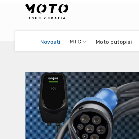
Bikers world
Berti Džidić - Desmo
MTC
Novosti
Moto putopisi
Video blog
Damir Pritišanac - Prile
UmPaDrum
Damir Žerić - ELPASSO
Moto servisi
Dario Dinter - Moto TOZ
Impressum
Igor Kreč - UmPaDrum
Moto putopisi
Igor Kukec Brmbi
Vikend vožnje
Slaven Gajdek