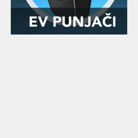
Zanimljivost
MTC - Moto Tour Croatia
Najave i noviteti
Savjeti i preporuke