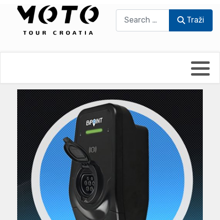
Traži
Traži
Bikers world
Berti Džidić - Desmo
Video blog
Damir Pritišanac - Prile
UmPaDrum
Damir Žerić - ELPASSO
Moto servisi
Dario Dinter - Moto TOZ
Impressum
Igor Kreč - UmPaDrum
Moto putopisi
Igor Kukec Brmbi
Vikend vožnje
Slaven Gajdek