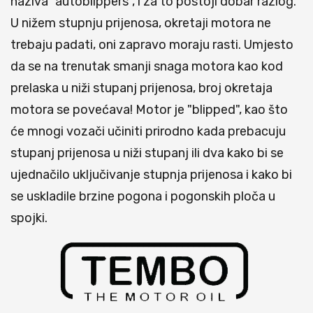
naziva "autoblippers", i za to postoji dobar razlog.
U nižem stupnju prijenosa, okretaji motora ne
trebaju padati, oni zapravo moraju rasti. Umjesto
da se na trenutak smanji snaga motora kao kod
prelaska u niži stupanj prijenosa, broj okretaja
motora se povećava! Motor je "blipped", kao što
će mnogi vozači učiniti prirodno kada prebacuju
stupanj prijenosa u niži stupanj ili dva kako bi se
ujednačilo uključivanje stupnja prijenosa i kako bi
se uskladile brzine pogona i pogonskih ploča u
spojki.