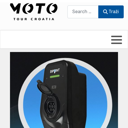
Traži
Traži
Bikers world
Berti Džidić - Desmo
Video blog
Damir Pritišanac - Prile
UmPaDrum
Damir Žerić - ELPASSO
Moto servisi
Dario Dinter - Moto TOZ
Impressum
Igor Kreč - UmPaDrum
Moto putopisi
Igor Kukec Brmbi
Vikend vožnje
Slaven Gajdek