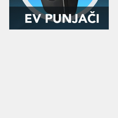
Zanimljivost
MTC - Moto Tour Croatia
Najave i noviteti
Savjeti i preporuke