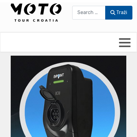
Traži
Traži
Bikers world
Berti Džidić - Desmo
Video blog
Damir Pritišanac - Prile
UmPaDrum
Damir Žerić - ELPASSO
Moto servisi
Dario Dinter - Moto TOZ
Impressum
Igor Kreč - UmPaDrum
Moto putopisi
Igor Kukec Brmbi
Vikend vožnje
Slaven Gajdek