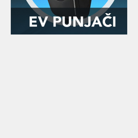
Zanimljivost
MTC - Moto Tour Croatia
Najave i noviteti
Savjeti i preporuke