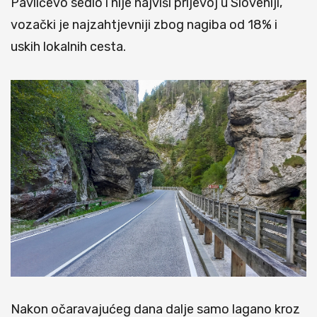
Pavličevo sedlo i nije najviši prijevoj u Sloveniji,
vozački je najzahtjevniji zbog nagiba od 18% i
uskih lokalnih cesta.
Nakon očaravajućeg dana dalje samo lagano kroz