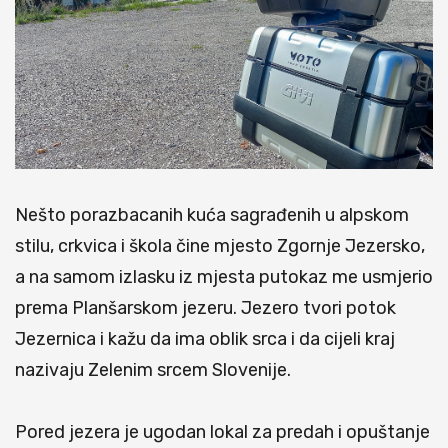
Nešto porazbacanih kuća sagrađenih u alpskom
stilu, crkvica i škola čine mjesto Zgornje Jezersko,
a na samom izlasku iz mjesta putokaz me usmjerio
prema Planšarskom jezeru. Jezero tvori potok
Jezernica i kažu da ima oblik srca i da cijeli kraj
nazivaju Zelenim srcem Slovenije.
Pored jezera je ugodan lokal za predah i opuštanje