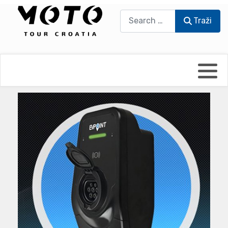
Traži
Traži
Bikers world
Berti Džidić - Desmo
Video blog
Damir Pritišanac - Prile
UmPaDrum
Damir Žerić - ELPASSO
Moto servisi
Dario Dinter - Moto TOZ
Impressum
Igor Kreč - UmPaDrum
Moto putopisi
Igor Kukec Brmbi
Vikend vožnje
Slaven Gajdek