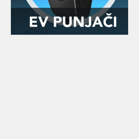
Zanimljivost
MTC - Moto Tour Croatia
Najave i noviteti
Savjeti i preporuke