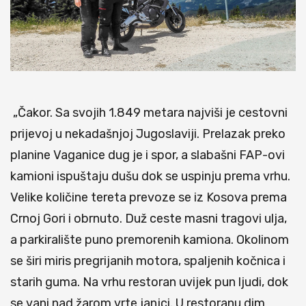
„Čakor. Sa svojih 1.849 metara najviši je cestovni
prijevoj u nekadašnjoj Jugoslaviji. Prelazak preko
planine Vaganice dug je i spor, a slabašni FAP-ovi
kamioni ispuštaju dušu dok se uspinju prema vrhu.
Velike količine tereta prevoze se iz Kosova prema
Crnoj Gori i obrnuto. Duž ceste masni tragovi ulja,
a parkiralište puno premorenih kamiona. Okolinom
se širi miris pregrijanih motora, spaljenih kočnica i
starih guma. Na vrhu
restoran uvijek pun ljudi, dok
se vani nad žarom vrte janjci. U restoranu dim