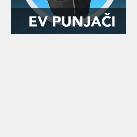
Zanimljivost
MTC - Moto Tour Croatia
Najave i noviteti
Savjeti i preporuke