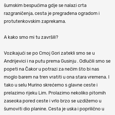
šumskim bespućima gdje se nalazi crta
razgraničenja, cesta je pregrađena ogradom i
protutenkovskim zaprekama.
A kako smo mi tu završili?
Vozikajući se po Crnoj Gori zatekli smo se u
Andrijevici i na putu prema Gusinju . Odlučili smo se
popeti na Čakor u potrazi za nečim što bi nas
moglo barem na tren vratiti u ona stara vremena. I
tako u selu Murino skrećemo s glavne ceste i
prelazimo rijeku Lim. Prolazimo nekoliko pitomih
zaseoka pored ceste i vrlo brzo se uzdižemo u
šumoviti dio planine. Cesta je uska i poprilično u