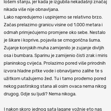
lošem stanju, jer kada je izgubila nekadašnji značaj
nikada više nije obnavljana.
Lako napredujemo i uspinjemo se relativno brzo.
Začas prelazimo granicu visine od 1.000 metara i
odmah primjećujemo promjene oko sebe. Nestalo
je šikare i koprive, pojavila se crnogorična šuma.
Zujanje konjskih muha zamijenilo je zujanje divljih
osa i bumbara. Sparinu je zamijenio čisti zrak i miris
planinskog cvijeća. Prolazimo pored više prirodnih
izvora hladne pitke vode i obnavljamo zalihe te s
užitkom utažujemo žeđ. Tu i tamo prođemo pored
nekog pastirskog stana ali osim ovaca nema nikog
drugog. Gdje su ljudi? Nema nikoga.
I nakon skoro jednog sata lagane vožnje eto nas