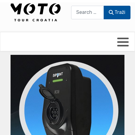
Traži
Traži
Bikers world
Berti Džidić - Desmo
Video blog
Damir Pritišanac - Prile
UmPaDrum
Damir Žerić - ELPASSO
Moto servisi
Dario Dinter - Moto TOZ
Impressum
Igor Kreč - UmPaDrum
Moto putopisi
Igor Kukec Brmbi
Vikend vožnje
Slaven Gajdek