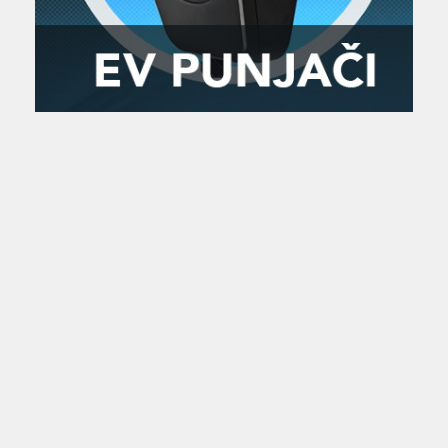
Zanimljivost
MTC - Moto Tour Croatia
Najave i noviteti
Savjeti i preporuke