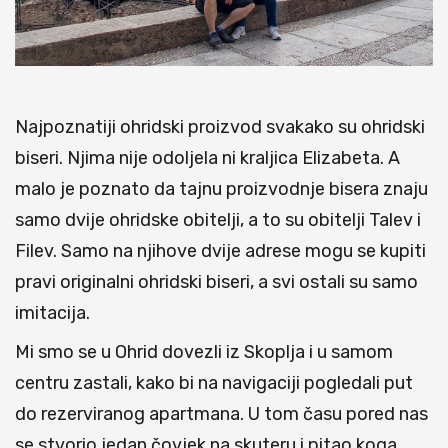
Najpoznatiji ohridski proizvod svakako su ohridski
biseri. Njima nije odoljela ni kraljica Elizabeta. A
malo je poznato da tajnu proizvodnje bisera znaju
samo dvije ohridske obitelji, a to su obitelji Talev i
Filev. Samo na njihove dvije adrese mogu se kupiti
pravi originalni ohridski biseri, a svi ostali su samo
imitacija.
Mi smo se u Ohrid dovezli iz Skoplja i u samom
centru zastali, kako bi na navigaciji pogledali put
do rezerviranog apartmana. U tom času
pored nas
se stvorio jedan čovjek na skuteru i pitao koga