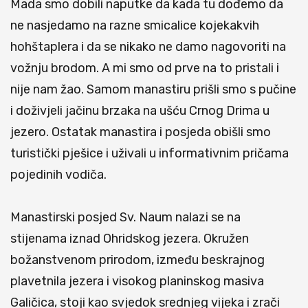
Mada smo dobili naputke da kada tu dođemo da
ne nasjedamo na razne smicalice kojekakvih
hohštaplera i da se nikako ne damo nagovoriti na
vožnju brodom. A mi smo od prve na to pristali i
nije nam žao. Samom manastiru prišli smo s pučine
i doživjeli jačinu brzaka na ušću Crnog Drima u
jezero. Ostatak manastira i posjeda obišli smo
turistički pješice i uživali u informativnim pričama
pojedinih vodiča.
Manastirski posjed Sv. Naum nalazi se na
stijenama iznad Ohridskog jezera. Okružen
božanstvenom prirodom, između beskrajnog
plavetnila jezera i visokog planinskog masiva
Galičica, stoji kao svjedok srednjeg vijeka i zrači