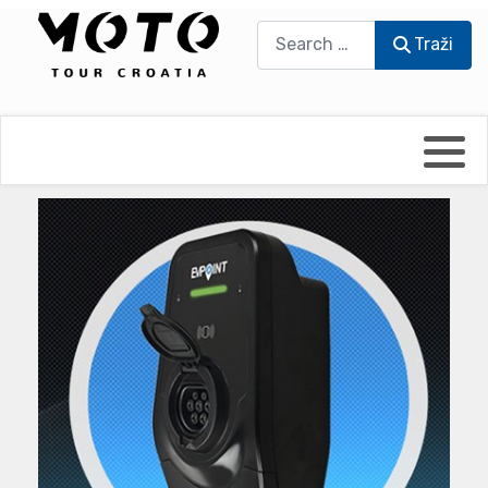
Traži
Traži
Bikers world
Berti Džidić - Desmo
Video blog
Damir Pritišanac - Prile
UmPaDrum
Damir Žerić - ELPASSO
Moto servisi
Dario Dinter - Moto TOZ
Impressum
Igor Kreč - UmPaDrum
Moto putopisi
Igor Kukec Brmbi
Vikend vožnje
Slaven Gajdek