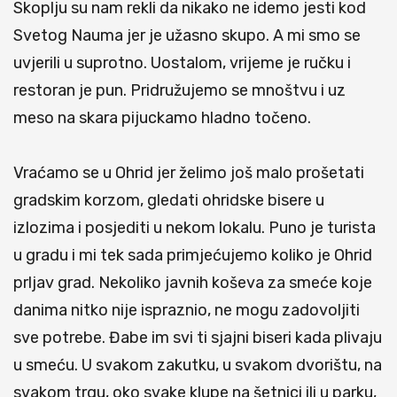
Skoplju su nam rekli da nikako ne idemo jesti kod
Svetog Nauma jer je užasno skupo. A mi smo se
uvjerili u suprotno. Uostalom, vrijeme je ručku i
restoran je pun. Pridružujemo se mnoštvu i uz
meso na skara pijuckamo hladno točeno.
Vraćamo se u Ohrid jer želimo još malo prošetati
gradskim korzom, gledati ohridske bisere u
izlozima i posjediti u nekom lokalu. Puno je turista
u gradu i mi tek sada primjećujemo koliko je Ohrid
prljav grad. Nekoliko javnih koševa za smeće koje
danima nitko nije ispraznio, ne mogu zadovoljiti
sve potrebe. Đabe im svi ti sjajni biseri kada plivaju
u smeću. U svakom zakutku, u svakom dvorištu, na
svakom trgu, oko svake klupe na šetnici ili u parku,