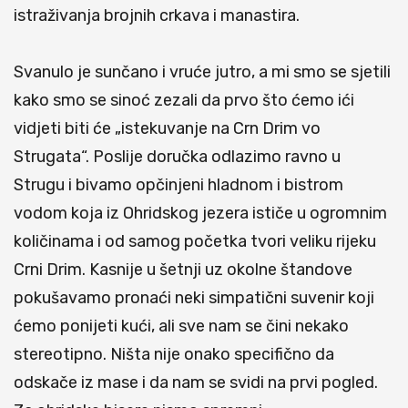
istraživanja brojnih crkava i manastira.
Svanulo je sunčano i vruće jutro, a mi smo se sjetili
kako smo se sinoć zezali da prvo što ćemo ići
vidjeti biti će „istekuvanje na Crn Drim vo
Strugata“. Poslije doručka odlazimo ravno u
Strugu i bivamo opčinjeni hladnom i bistrom
vodom koja iz Ohridskog jezera ističe u ogromnim
količinama i od samog početka tvori veliku rijeku
Crni Drim. Kasnije u šetnji uz okolne štandove
pokušavamo pronaći neki simpatični suvenir koji
ćemo ponijeti kući, ali sve nam se čini nekako
stereotipno. Ništa nije onako specifično da
odskače iz mase i da nam se svidi na prvi pogled.