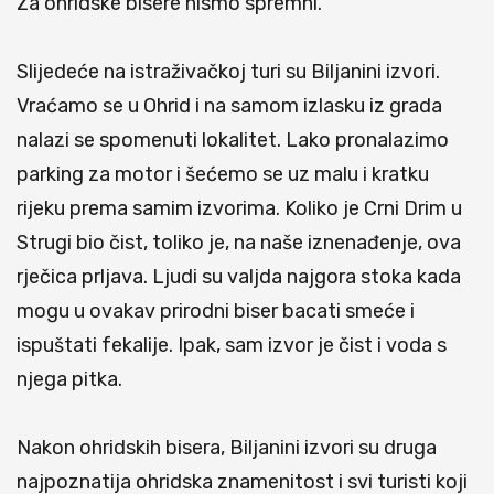
Za ohridske bisere nismo spremni.
Slijedeće na istraživačkoj turi su Biljanini izvori.
Vraćamo se u Ohrid i na samom izlasku iz grada
nalazi se spomenuti lokalitet. Lako pronalazimo
parking za motor i šećemo se uz malu i kratku
rijeku prema samim izvorima. Koliko je Crni Drim u
Strugi bio čist, toliko je, na naše iznenađenje, ova
rječica prljava. Ljudi su valjda najgora stoka kada
mogu u ovakav prirodni biser bacati smeće i
ispuštati fekalije. Ipak, sam izvor je čist i voda s
njega pitka.
Nakon ohridskih bisera, Biljanini izvori su druga
najpoznatija ohridska znamenitost i svi turisti koji