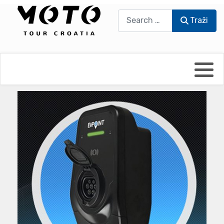
Traži
Traži
Bikers world
Berti Džidić - Desmo
Video blog
Damir Pritišanac - Prile
UmPaDrum
Damir Žerić - ELPASSO
Moto servisi
Dario Dinter - Moto TOZ
Impressum
Igor Kreč - UmPaDrum
Moto putopisi
Igor Kukec Brmbi
Vikend vožnje
Slaven Gajdek