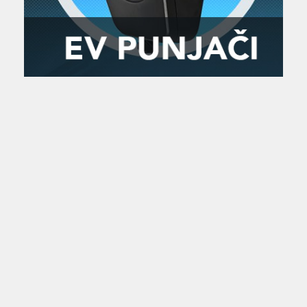
Zanimljivost
MTC - Moto Tour Croatia
Najave i noviteti
Savjeti i preporuke