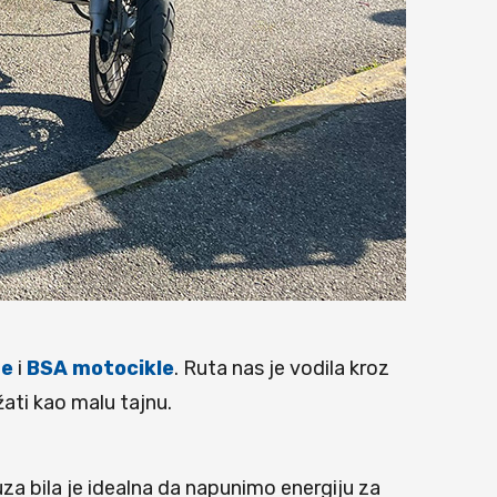
re
i
BSA motocikle
. Ruta nas je vodila kroz
ati kao malu tajnu.
auza bila je idealna da napunimo energiju za