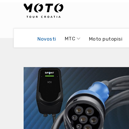
Bikers world
Berti Džidić - Desmo
MTC
Novosti
Moto putopisi
Video blog
Damir Pritišanac - Prile
UmPaDrum
Damir Žerić - ELPASSO
Moto servisi
Dario Dinter - Moto TOZ
Impressum
Igor Kreč - UmPaDrum
Moto putopisi
Igor Kukec Brmbi
Vikend vožnje
Slaven Gajdek