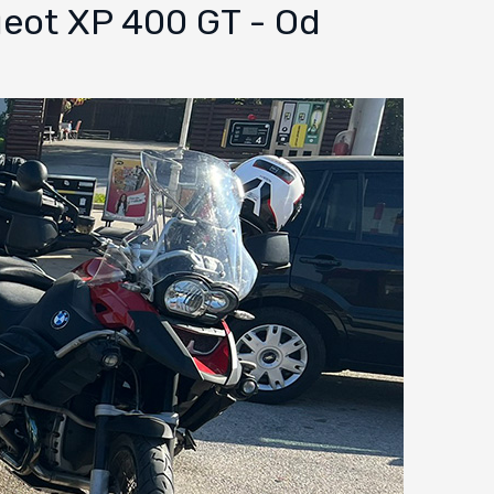
geot XP 400 GT - Od