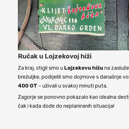
Ručak u Lojzekovoj hiži
Za kraj, stigli smo u
Lojzekovu hižu
na zasluže
brežuljke, podijelili smo dojmove s današnje vož
400 GT
– uživali u svakoj minuti puta.
Zagorje se ponovno pokazalo kao idealna destin
čak i kada dođe do neplaniranih situacija!