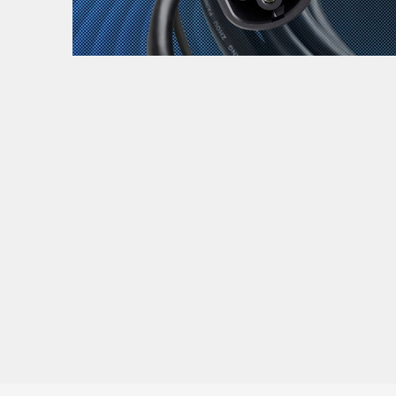
Zanimljivost
MTC - Moto Tour Croatia
Najave i noviteti
Savjeti i preporuke