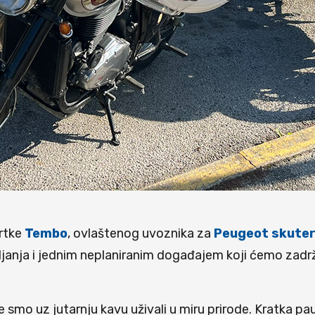
vrtke
Tembo
, ovlaštenog uvoznika za
Peugeot skute
vljanja i jednim neplaniranim događajem koji ćemo zadrž
je smo uz jutarnju kavu uživali u miru prirode. Kratka p