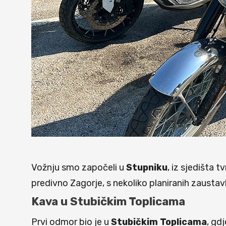
Vožnju smo započeli u
Stupniku
, iz sjedišta t
predivno Zagorje, s nekoliko planiranih zausta
Kava u Stubičkim Toplicama
Prvi odmor bio je u
Stubičkim Toplicama
, gd