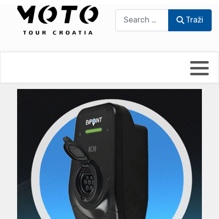
Traži
Traži
Bikers world
Berti Džidić - Desmo
Video blog
Damir Pritišanac - Prile
UmPaDrum
Damir Žerić - ELPASSO
Moto servisi
Dario Dinter - Moto TOZ
Impressum
Igor Kreč - UmPaDrum
Moto putopisi
Igor Kukec Brmbi
Vikend vožnje
Slaven Gajdek