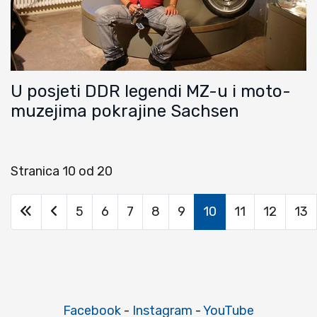
U posjeti DDR legendi MZ-u i moto-
muzejima pokrajine Sachsen
Stranica 10 od 20
5
6
7
8
9
10
11
12
13
Facebook
-
Instagram
-
YouTube