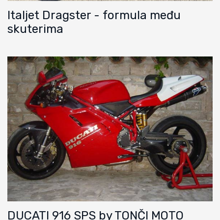
Italjet Dragster - formula među
skuterima
DUCATI 916 SPS by TONČI MOTO