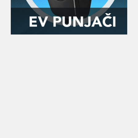
Zanimljivost
MTC - Moto Tour Croatia
Najave i noviteti
Savjeti i preporuke