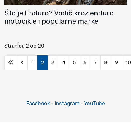
Što je Enduro? Vodič kroz enduro
motocikle i popularne marke
Stranica 2 od 20
1
2
3
4
5
6
7
8
9
10
Facebook
-
Instagram
-
YouTube