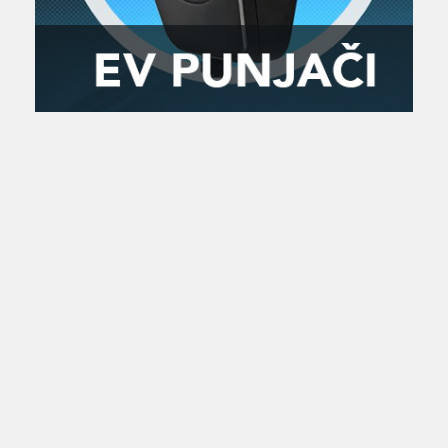
Zanimljivost
MTC - Moto Tour Croatia
Najave i noviteti
Savjeti i preporuke