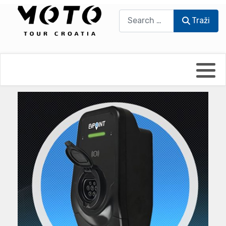
Traži
Traži
Bikers world
Berti Džidić - Desmo
Video blog
Damir Pritišanac - Prile
UmPaDrum
Damir Žerić - ELPASSO
Moto servisi
Dario Dinter - Moto TOZ
Impressum
Igor Kreč - UmPaDrum
Moto putopisi
Igor Kukec Brmbi
Vikend vožnje
Slaven Gajdek