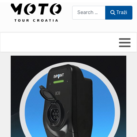
Traži
Traži
Bikers world
Berti Džidić - Desmo
Video blog
Damir Pritišanac - Prile
UmPaDrum
Damir Žerić - ELPASSO
Moto servisi
Dario Dinter - Moto TOZ
Impressum
Igor Kreč - UmPaDrum
Moto putopisi
Igor Kukec Brmbi
Vikend vožnje
Slaven Gajdek