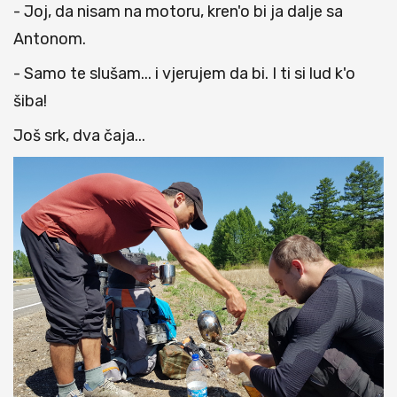
- Joj, da nisam na motoru, kren'o bi ja dalje sa
Antonom.
- Samo te slušam... i vjerujem da bi. I ti si lud k'o
šiba!
Još srk, dva čaja...