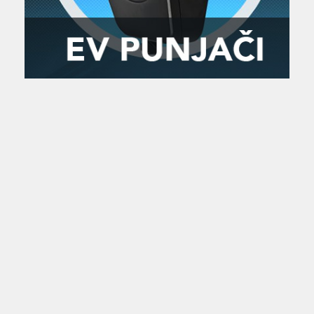
Zanimljivost
MTC - Moto Tour Croatia
Najave i noviteti
Savjeti i preporuke