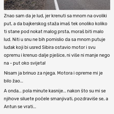
Znao sam da je lud, jer krenuti sa mnom na ovoliki
put, a da bajkerskog staža imaš tek onoliko koliko
ti stane pod nokat malog prsta, moraš biti malo
lud. Niti u snu ne bih pomislio da sa mnom putuje
luđak koji bi usred Sibira ostavio motor i svu
opremu i krenuo dalje pješice, ni više ni manje nego
na - put oko svijeta!
Nisam ja brinuo za njega. Motora i opreme mi je
bilo žao...
A onda... pola minute kasnije... nakon što su mi se
njihove siluete počele smanjivati, pozdraviše se, a
Antun se vrati...