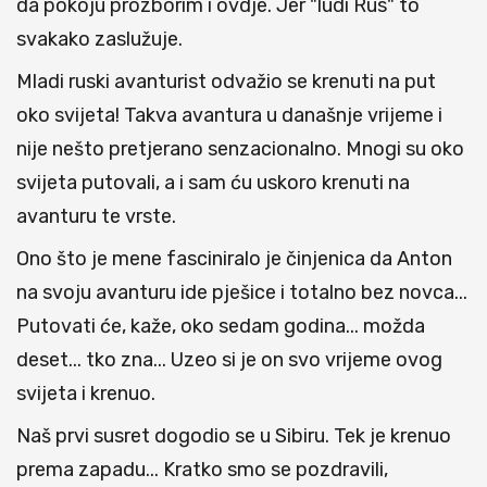
da pokoju prozborim i ovdje. Jer "ludi Rus" to
svakako zaslužuje.
Mladi ruski avanturist odvažio se krenuti na put
oko svijeta! Takva avantura u današnje vrijeme i
nije nešto pretjerano senzacionalno. Mnogi su oko
svijeta putovali, a i sam ću uskoro krenuti na
avanturu te vrste.
Ono što je mene fasciniralo je činjenica da Anton
na svoju avanturu ide pješice i totalno bez novca...
Putovati će, kaže, oko sedam godina... možda
deset... tko zna... Uzeo si je on svo vrijeme ovog
svijeta i krenuo.
Naš prvi susret dogodio se u Sibiru. Tek je krenuo
prema zapadu... Kratko smo se pozdravili,