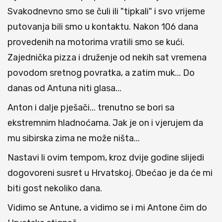
Svakodnevno smo se čuli ili "tipkali" i svo vrijeme
putovanja bili smo u kontaktu. Nakon 106 dana
provedenih na motorima vratili smo se kući.
Zajednička pizza i druženje od nekih sat vremena
povodom sretnog povratka, a zatim muk... Do
danas od Antuna niti glasa...
Anton i dalje pješači... trenutno se bori sa
ekstremnim hladnoćama. Jak je on i vjerujem da
mu sibirska zima ne može ništa...
Nastavi li ovim tempom, kroz dvije godine slijedi
dogovoreni susret u Hrvatskoj. Obećao je da će mi
biti gost nekoliko dana.
Vidimo se Antune, a vidimo se i mi Antone čim do