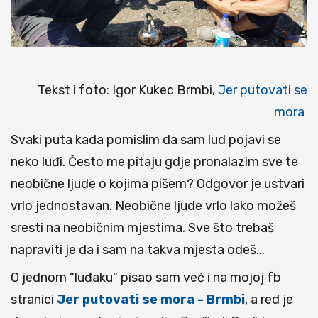
Tekst i foto: Igor Kukec Brmbi,
Jer putovati se
mora
Svaki puta kada pomislim da sam lud pojavi se
neko luđi. Često me pitaju gdje pronalazim sve te
neobične ljude o kojima pišem? Odgovor je ustvari
vrlo jednostavan. Neobične ljude vrlo lako možeš
sresti na neobičnim mjestima. Sve što trebaš
napraviti je da i sam na takva mjesta odeš...
O jednom "luđaku" pisao sam već i na mojoj fb
stranici
Jer putovati se mora - Brmbi
, a red je