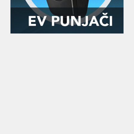
Zanimljivost
MTC - Moto Tour Croatia
Najave i noviteti
Savjeti i preporuke