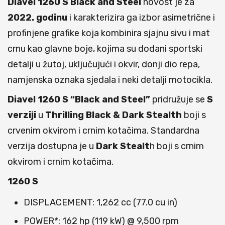
Diavel 1260 S Black and Steel
novost je za
2022. godinu
i karakterizira ga izbor asimetrične i
profinjene grafike koja kombinira sjajnu sivu i mat
crnu kao glavne boje, kojima su dodani sportski
detalji u žutoj, uključujući i okvir, donji dio repa,
namjenska oznaka sjedala i neki detalji motocikla.
Diavel 1260 S “Black and Steel”
pridružuje se
S
verziji
u
Thrilling Black & Dark Stealth
boji s
crvenim okvirom i crnim kotačima. Standardna
verzija dostupna je u
Dark Stealt
h boji s crnim
okvirom i crnim kotačima.
1260 S
DISPLACEMENT: 1,262 cc (77.0 cu in)
POWER*: 162 hp (119 kW) @ 9,500 rpm