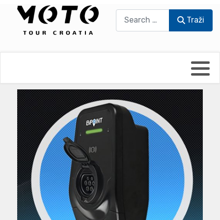
Traži
Traži
Bikers world
Berti Džidić - Desmo
Video blog
Damir Pritišanac - Prile
UmPaDrum
Damir Žerić - ELPASSO
Moto servisi
Dario Dinter - Moto TOZ
Impressum
Igor Kreč - UmPaDrum
Moto putopisi
Igor Kukec Brmbi
Vikend vožnje
Slaven Gajdek