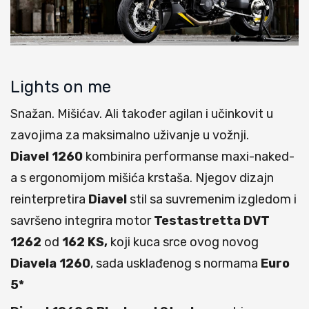
Lights on me
Snažan. Mišićav. Ali također agilan i učinkovit u
zavojima za maksimalno uživanje u vožnji.
Diavel 1260
kombinira performanse maxi-naked-
a s ergonomijom mišića krstaša. Njegov dizajn
reinterpretira
Diavel
stil sa suvremenim izgledom i
savršeno integrira motor
Testastretta DVT
1262
od
162 KS,
koji kuca srce ovog novog
Diavela 1260
, sada usklađenog s normama
Euro
5*