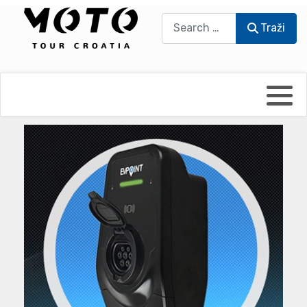
Traži
Traži
Bikers world
Berti Džidić - Desmo
Video blog
Damir Pritišanac - Prile
UmPaDrum
Damir Žerić - ELPASSO
Moto servisi
Dario Dinter - Moto TOZ
Impressum
Igor Kreč - UmPaDrum
Moto putopisi
Igor Kukec Brmbi
Vikend vožnje
Slaven Gajdek