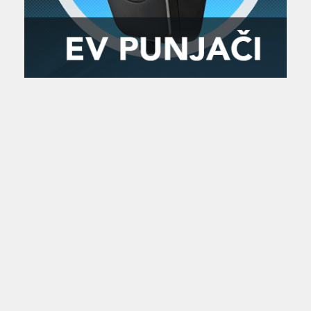
Zanimljivost
MTC - Moto Tour Croatia
Najave i noviteti
Savjeti i preporuke