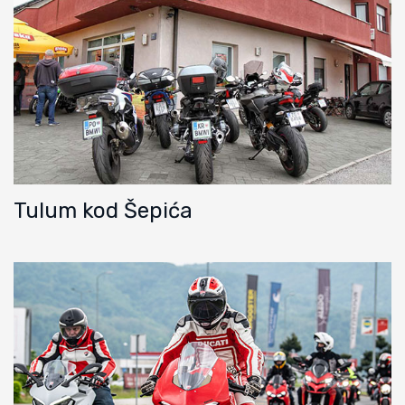
Tulum kod Šepića