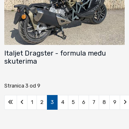
Italjet Dragster - formula među
skuterima
Stranica 3 od 9
1
2
3
4
5
6
7
8
9