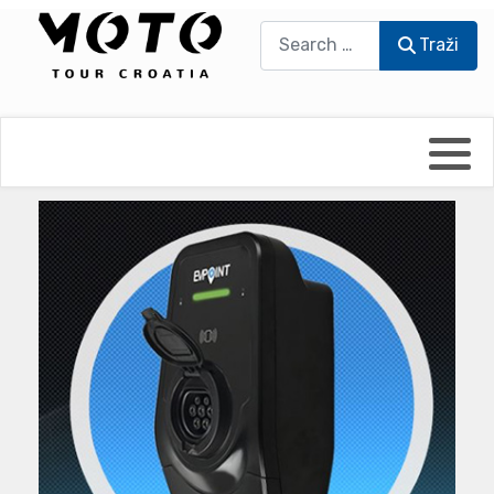
Traži
Traži
Bikers world
Berti Džidić - Desmo
Video blog
Damir Pritišanac - Prile
UmPaDrum
Damir Žerić - ELPASSO
Moto servisi
Dario Dinter - Moto TOZ
Impressum
Igor Kreč - UmPaDrum
Moto putopisi
Igor Kukec Brmbi
Vikend vožnje
Slaven Gajdek