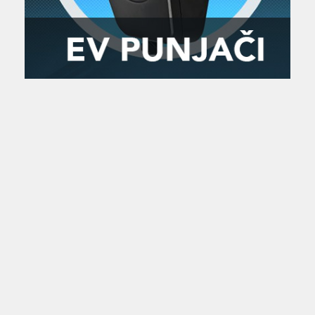
Zanimljivost
MTC - Moto Tour Croatia
Najave i noviteti
Savjeti i preporuke