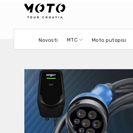
Bikers world
Berti Džidić - Desmo
MTC
Novosti
Moto putopisi
Video blog
Damir Pritišanac - Prile
UmPaDrum
Damir Žerić - ELPASSO
Moto servisi
Dario Dinter - Moto TOZ
Impressum
Igor Kreč - UmPaDrum
Moto putopisi
Igor Kukec Brmbi
Vikend vožnje
Slaven Gajdek