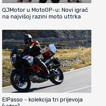
QJMotor u MotoGP-u: Novi igrač
na najvišoj razini moto uttrka
ElPasso - kolekcija tri prijevoja