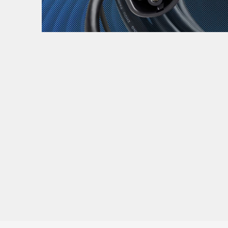
Zanimljivost
MTC - Moto Tour Croatia
Najave i noviteti
Savjeti i preporuke