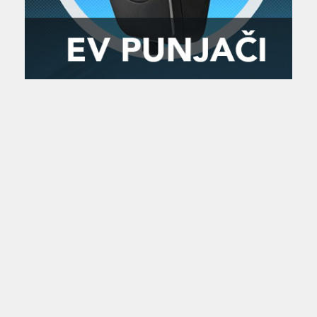
Zanimljivost
MTC - Moto Tour Croatia
Najave i noviteti
Savjeti i preporuke