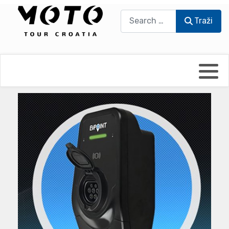
Traži
Traži
Bikers world
Berti Džidić - Desmo
Video blog
Damir Pritišanac - Prile
UmPaDrum
Damir Žerić - ELPASSO
Moto servisi
Dario Dinter - Moto TOZ
Impressum
Igor Kreč - UmPaDrum
Moto putopisi
Igor Kukec Brmbi
Vikend vožnje
Slaven Gajdek