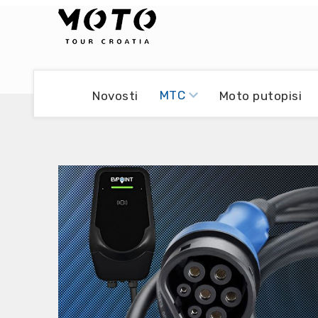
Bikers world
Berti Džidić - Desmo
MTC
Novosti
Moto putopisi
Video blog
Damir Pritišanac - Prile
UmPaDrum
Damir Žerić - ELPASSO
Moto servisi
Dario Dinter - Moto TOZ
Impressum
Igor Kreč - UmPaDrum
Moto putopisi
Igor Kukec Brmbi
Vikend vožnje
Slaven Gajdek