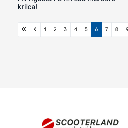
krilca!
1
2
3
4
5
6
7
8