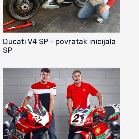
Ducati V4 SP - povratak inicijala
SP