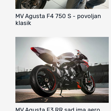
MV Agusta F4 750 S - povoljan
klasik
MV Agusta F3 RR sad ima aero