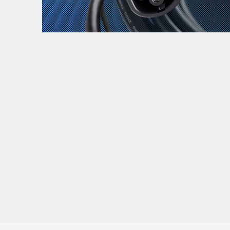
Zanimljivost
MTC - Moto Tour Croatia
Najave i noviteti
Savjeti i preporuke